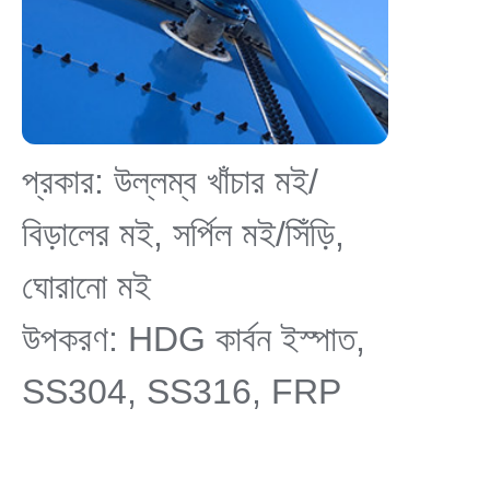
প্রকার: উল্লম্ব খাঁচার মই/
বিড়ালের মই, সর্পিল মই/সিঁড়ি,
ঘোরানো মই
উপকরণ: HDG কার্বন ইস্পাত,
SS304, SS316, FRP