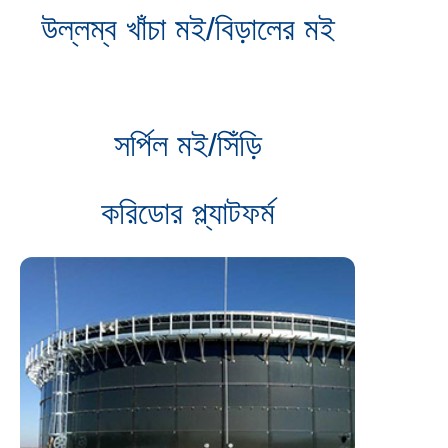
উল্লম্ব খাঁচা মই/বিড়ালের মই
সর্পিল মই/সিঁড়ি
করিডোর প্ল্যাটফর্ম