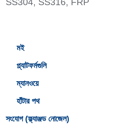
SS304, SS316, FRP
মই
প্ল্যাটফর্মগুলি
ম্যানওয়ে
হাঁটার পথ
সংযোগ (ফ্ল্যাঞ্জড নোজেল)