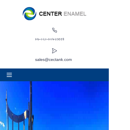
বাড়ি
সম্পর্কে
৮৬-০২০-৮০৯২৩৫৫৪
পণ্য
sales@cectank.com
অ্যাপ্লিকেশন
প্রকল্পের কেস
অনুরোধ উদ্ধৃতি
খবর
যোগাযোগ