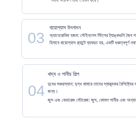
পদার্থ সংরক্ষণ এবং শোধন করে।
বায়োগ্যাস উৎপাদন
03
অ্যানেরোবিক হজম: স্টেইনলেস স্টিলের ট্যাঙ্কগুলি জৈব পদ
হিসাবে বায়োগ্যাস প্ল্যান্টে ব্যবহৃত হয়, একটি গুরুত্বপূর্ণ 
খাদ্য ও পানীয় শিল্প
দুধের সঞ্চয়স্থান: দুগ্ধ খামারে তাদের স্বাস্থ্যকর বৈশিষ্ট্য
04
জন্য।
জুস এবং বেভারেজ স্টোরেজ: জুস, কোমল পানীয় এবং অন্যান্