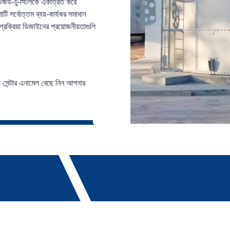
িউজড-টু-স্টিলকে একত্রিত করে
ি সর্বোত্তম ব্যয়-কার্যকর সমাধান
 প্রক্রিয়া ডিজাইনের প্রয়োজনীয়তাগুলি
্য সেন্টার এনামেল বেছে নিন আপনার