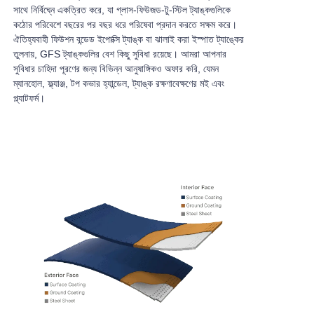
সাথে নির্বিঘ্নে একত্রিত করে, যা গ্লাস-ফিউজড-টু-স্টিল ট্যাঙ্কগুলিকে
কঠোর পরিবেশে বছরের পর বছর ধরে পরিষেবা প্রদান করতে সক্ষম করে।
ঐতিহ্যবাহী ফিউশন বন্ডেড ইপোক্সি ট্যাঙ্ক বা ঝালাই করা ইস্পাত ট্যাঙ্কের
তুলনায়, GFS ট্যাঙ্কগুলির বেশ কিছু সুবিধা রয়েছে। আমরা আপনার
সুবিধার চাহিদা পূরণের জন্য বিভিন্ন আনুষাঙ্গিকও অফার করি, যেমন
ম্যানহোল, ফ্ল্যাঞ্জ, টপ কভার হ্যান্ডেল, ট্যাঙ্ক রক্ষণাবেক্ষণের মই এবং
প্ল্যাটফর্ম।