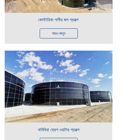
কোস্টারিকা পানীয় জল প্রকল্প
আরও জানুন
নামিবিয়া ফ্রেশ ওয়াটার প্রকল্প