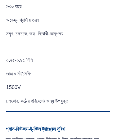
≥৩০ বছর
অভেদ্য গ্যাসীয় তরল
মসৃণ, চকচকে, জড়, বিরোধী-আনুগত্য
০.২৫-০.৪৫ মিমি
৩৪৫০ নট/সেমি²
1500V
চমৎকার, কঠোর পরিবেশের জন্য উপযুক্ত
গ্লাস-ফিউজড-টু-স্টিল ট্যাঙ্কের সুবিধা