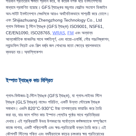
পরিধান প্রতিরোধ ক্ষমতা প্রদান করে, যা কয়েক দশক ধরে ইনস্টলেশনের
মাধ্যমে প্রমাণিত হয়েছে। GFS ট্যাঙ্কের মডুলার বোল্টেড সংযোগ ডিজাইন
অন-সাইট ইনস্টলেশনে সেগুলিকে আরও অর্থনৈতিকভাবে সাশ্রয়ী করে তোলে।
এবং Shijiazhuang Zhengzhong Technology Co., Ltd
গ্লাস ফিউজড টু স্টিল ট্যাঙ্ক (GFS ট্যাঙ্ক) ISO9001, NSF61,
CE/EN1090, ISO28765,
WRAS
,
FM
এবং অন্যান্য
আন্তর্জাতিক মানগুলির সাথে সঙ্গতিপূর্ণ, এবং বায়ো-এনার্জি, পৌর পয়ঃনিষ্কাশন,
ল্যান্ডফিল লিচেট এবং শিল্প বর্জ্য জল শোধনের মতো ক্ষেত্রে ব্যাপকভাবে
ব্যবহৃত হয়। অ্যাপ্লিকেশন
ইস্পাত ট্যাঙ্কে কাচ মিশ্রিত
গ্লাস-ফিউজড-টু-স্টিল ট্যাঙ্ক (GFS ট্যাঙ্ক), যা গ্লাস-লাইনড স্টিল
ট্যাঙ্ক (GLS ট্যাঙ্ক) নামেও পরিচিত, একটি উন্নত স্টোরেজ ট্যাঙ্ক
সমাধান। এগুলি 820°C-930°C উচ্চ তাপমাত্রায় ফায়ারিং করে তৈরি
করা হয়, যার ফলে গলিত কাচ ইস্পাত প্লেটের পৃষ্ঠের সাথে প্রতিক্রিয়া
দেখায়। এই প্রক্রিয়াটি উভয় উপকরণের সর্বোত্তম কর্মক্ষমতাকে সম্পূর্ণরূপে
কাজে লাগায়, একটি শক্তিশালী এবং ক্ষয়-প্রতিরোধী বন্ধন তৈরি করে। এই
কৌশলটি স্টিলের শক্তি এবং নমনীয়তাকে কাচের চমৎকার ক্ষয় প্রতিরোধের