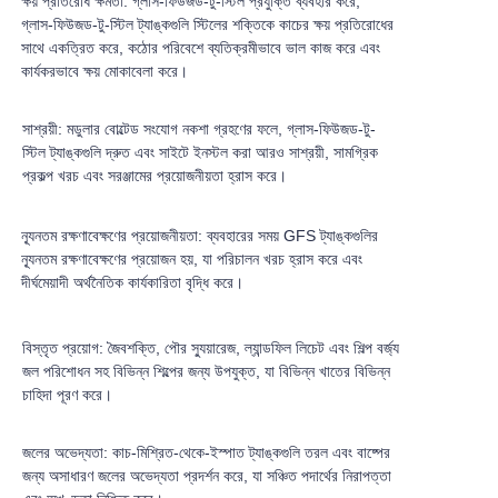
ক্ষয় প্রতিরোধ ক্ষমতা: গ্লাস-ফিউজড-টু-স্টিল প্রযুক্তি ব্যবহার করে,
গ্লাস-ফিউজড-টু-স্টিল ট্যাঙ্কগুলি স্টিলের শক্তিকে কাচের ক্ষয় প্রতিরোধের
সাথে একত্রিত করে, কঠোর পরিবেশে ব্যতিক্রমীভাবে ভাল কাজ করে এবং
কার্যকরভাবে ক্ষয় মোকাবেলা করে।
সাশ্রয়ী: মডুলার বোল্টেড সংযোগ নকশা গ্রহণের ফলে, গ্লাস-ফিউজড-টু-
স্টিল ট্যাঙ্কগুলি দ্রুত এবং সাইটে ইনস্টল করা আরও সাশ্রয়ী, সামগ্রিক
প্রকল্প খরচ এবং সরঞ্জামের প্রয়োজনীয়তা হ্রাস করে।
ন্যূনতম রক্ষণাবেক্ষণের প্রয়োজনীয়তা: ব্যবহারের সময় GFS ট্যাঙ্কগুলির
ন্যূনতম রক্ষণাবেক্ষণের প্রয়োজন হয়, যা পরিচালন খরচ হ্রাস করে এবং
দীর্ঘমেয়াদী অর্থনৈতিক কার্যকারিতা বৃদ্ধি করে।
বিস্তৃত প্রয়োগ: জৈবশক্তি, পৌর স্যুয়ারেজ, ল্যান্ডফিল লিচেট এবং শিল্প বর্জ্য
জল পরিশোধন সহ বিভিন্ন শিল্পের জন্য উপযুক্ত, যা বিভিন্ন খাতের বিভিন্ন
চাহিদা পূরণ করে।
জলের অভেদ্যতা: কাচ-মিশ্রিত-থেকে-ইস্পাত ট্যাঙ্কগুলি তরল এবং বাষ্পের
জন্য অসাধারণ জলের অভেদ্যতা প্রদর্শন করে, যা সঞ্চিত পদার্থের নিরাপত্তা