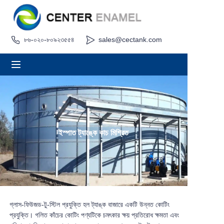
৮৬-০২০-৮০৯২৩৫৫৪
sales@cectank.com
বাড়ি
সম্পর্কে
পণ্য
অ্যাপ্লিকেশন
ইস্পাত ট্যাঙ্কে কাচ মিশ্রিত
প্রকল্পের কেস
অনুরোধ উদ্ধৃতি
খবর
গ্লাস-ফিউজড-টু-স্টিল প্রযুক্তি হল ট্যাঙ্ক বাজারে একটি উন্নত কোটিং
প্রযুক্তি। গলিত কাঁচের কোটিং পণ্যটিকে চমৎকার ক্ষয় প্রতিরোধ ক্ষমতা এবং
যোগাযোগ