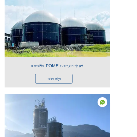
মালয়েশিয়া POME বায়োগ্যাস প্রকল্প
আরও জানুন
BN