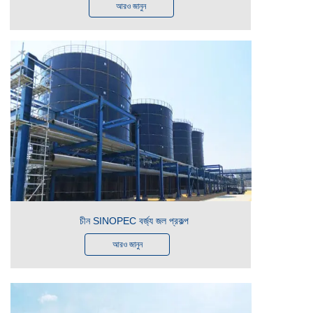
আরও জানুন
চীন SINOPEC বর্জ্য জল প্রকল্প
আরও জানুন