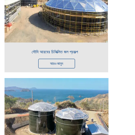
সৌদি আরবের চিকিত্সিত জল প্রকল্প
আরও জানুন
সমাপ্ত
২০২৪ সালে