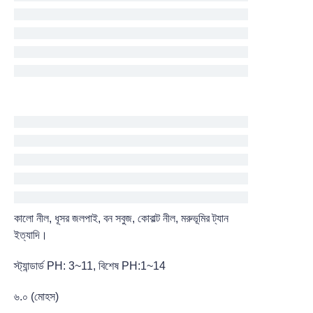
কালো নীল, ধূসর জলপাই, বন সবুজ, কোবাল্ট নীল, মরুভূমির ট্যান
ইত্যাদি।
স্ট্যান্ডার্ড PH: 3~11, বিশেষ PH:1~14
৬.০ (মোহস)