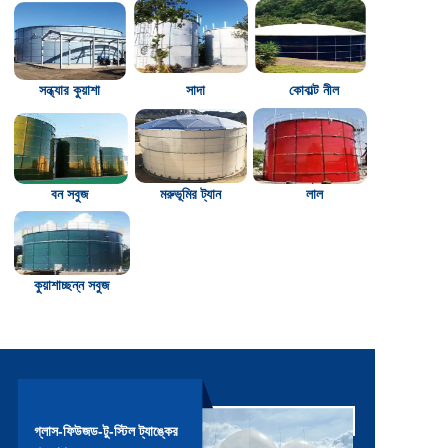
সন্ধ্যার কুয়াশা
সাদা
কোবাল্ট নীল
বন সবুজ
মরুভূমির ট্যান
লাল
কুয়াশাচ্ছন্ন সবুজ
গ্লাস-ফিউজড-টু-স্টিল ট্যাঙ্কের