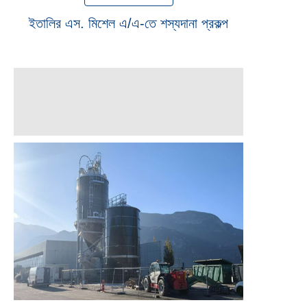
ইতালির এস. মিশেল এ/এ-তে শস্যদানা প্রকল্প