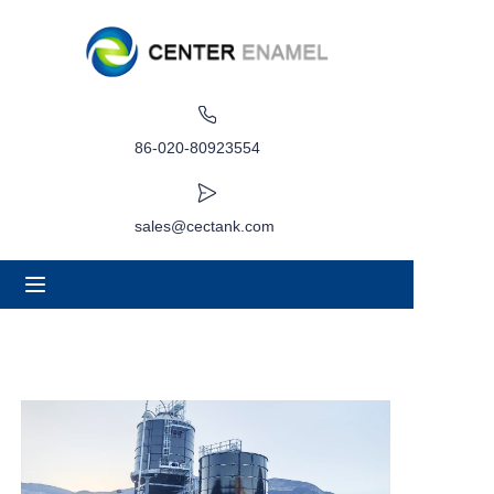
বাড়ি
সম্পর্কে
86-020-80923554
পণ্য
sales@cectank.com
অ্যাপ্লিকেশন
প্রকল্পের কেস
অনুরোধ উদ্ধৃতি
খবর
যোগাযোগ