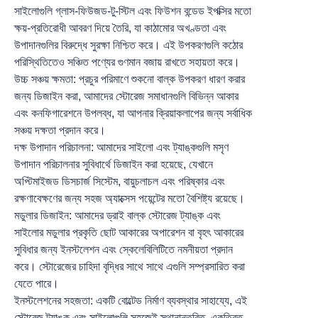
সাইলোগুলি গ্লাস-ফিউজড-টু-স্টিল এবং ফিউশন বন্ডেড ইপক্সির মতো
ক্ষয়-প্রতিরোধী আবরণ দিয়ে তৈরি, যা কাঠামোর অখণ্ডতা এবং
উপাদানগুলির বিরুদ্ধে সুরক্ষা নিশ্চিত করে। এই উপকরণগুলি কঠোর
পরিস্থিতিতেও সঞ্চিত পণ্যের গুণমান বজায় রাখতে সহায়তা করে।
উচ্চ সঞ্চয় ক্ষমতা: প্রচুর পরিমাণে শুকনো বাল্ক উপকরণ ধারণ করার
জন্য ডিজাইন করা, আমাদের স্টোরেজ সমাধানগুলি বিভিন্ন আকার
এবং কনফিগারেশনে উপলব্ধ, যা আপনার ক্রিয়াকলাপের জন্য সর্বাধিক
সঞ্চয় দক্ষতা প্রদান করে।
দক্ষ উপাদান পরিচালনা: আমাদের সাইলো এবং ট্যাঙ্কগুলি মসৃণ
উপাদান পরিচালনার সুবিধার্থে ডিজাইন করা হয়েছে, যেখানে
অপ্টিমাইজড ডিসচার্জ সিস্টেম, বায়ুচলাচল এবং পরিষ্কার এবং
রক্ষণাবেক্ষণের জন্য সহজ অ্যাক্সেস পয়েন্টের মতো বৈশিষ্ট্য রয়েছে।
মডুলার ডিজাইন: আমাদের ড্রাই বাল্ক স্টোরেজ ট্যাঙ্ক এবং
সাইলোর মডুলার প্রকৃতি ছোট আকারের অপারেশন বা বৃহৎ আকারের
সুবিধার জন্য ইনস্টলেশন এবং স্কেলেবিলিটিতে নমনীয়তা প্রদান
করে। স্টোরেজের চাহিদা বৃদ্ধির সাথে সাথে এগুলি সম্প্রসারিত করা
যেতে পারে।
ইনস্টলেশনের সহজতা: একটি বোল্টেড নির্মাণ ব্যবস্থার সাহায্যে, এই
স্টোরেজ ট্যাঙ্ক এবং সাইলোগুলি সহজেই স্থানান্তরিত, একত্রিত