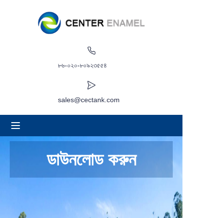
বাড়ি
সম্পর্কে
৮৬-০২০-৮০৯২৩৫৫৪
পণ্য
sales@cectank.com
অ্যাপ্লিকেশন
প্রকল্পের কেস
ডাউনলোড করুন
অনুরোধ উদ্ধৃতি
খবর
যোগাযোগ