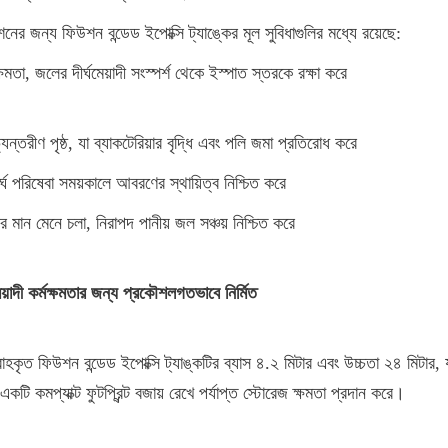
নের জন্য ফিউশন বন্ডেড ইপোক্সি ট্যাঙ্কের মূল সুবিধাগুলির মধ্যে রয়েছে:
্ষমতা, জলের দীর্ঘমেয়াদী সংস্পর্শ থেকে ইস্পাত স্তরকে রক্ষা করে
যন্তরীণ পৃষ্ঠ, যা ব্যাকটেরিয়ার বৃদ্ধি এবং পলি জমা প্রতিরোধ করে
্ঘ পরিষেবা সময়কালে আবরণের স্থায়িত্ব নিশ্চিত করে
 মান মেনে চলা, নিরাপদ পানীয় জল সঞ্চয় নিশ্চিত করে
মেয়াদী কর্মক্ষমতার জন্য প্রকৌশলগতভাবে নির্মিত
হকৃত ফিউশন বন্ডেড ইপোক্সি ট্যাঙ্কটির ব্যাস ৪.২ মিটার এবং উচ্চতা ২৪ মিটার, যা
টি কমপ্যাক্ট ফুটপ্রিন্ট বজায় রেখে পর্যাপ্ত স্টোরেজ ক্ষমতা প্রদান করে।