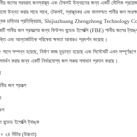
ানীয় জলের সরবরাহ জনস্বাস্থ্য এবং টেকসই উন্নয়নের জন্য একটি মৌলিক প্রয়োজ
ো উন্নত করার সাথে সাথে, টেকসই, স্বাস্থ্যকর এবং মানসম্মত পানীয় জল সংরক্ষণ
্বিক চাহিদার প্রতিক্রিয়ায়, Shijiazhuang Zhengzhong Technology Co
ি পানীয় জল প্রকল্পের জন্য ফিউশন বন্ডেড ইপোক্সি (FBE) পানীয় জলের ট্যাঙ
তি এবং আন্তর্জাতিক পরিষেবা ক্ষমতা আবারও প্রদর্শন করেছে।
সালে সম্পন্ন হয়েছে, নির্মাণ কাজ চূড়ান্ত হয়েছে এবং সিস্টেমটি এখন সম্পূর্ণরূপে 
সমর্থন করার জন্য একটি নির্ভরযোগ্য জল সঞ্চয় সমাধান প্রদান করছে।
ণ
ানীয় জল প্রকল্প
়
জিল
 বন্ডেড ইপোক্সি ট্যাঙ্ক
× ২৪ মিটার (উচ্চতা)