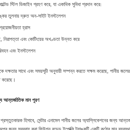
বোল্টেড স্টিল ডিজাইন গ্রহণ করে, যা একাধিক সুবিধা প্রদান করে:
াঙ্কের তুলনায় দ্রুত অন-সাইট ইনস্টলেশন
প্রয়োজনীয়তা হ্রাস
েই, নিরাপত্তা এবং কোটিংয়ের অখণ্ডতা উন্নত করে
পরিবহন এবং ইনস্টলেশন
পটিকে দক্ষতার সাথে এবং সময়সূচী অনুযায়ী সম্পন্ন করতে সক্ষম করেছে, পানীয় জলের
িত করেছে।
্য আন্তর্জাতিক মান পূরণ
্ক প্রস্তুতকারক হিসাবে, সেন্টার এনামেল পানীয় জলের অ্যাপ্লিকেশনের জন্য আন্তর
ল্পের জন্য সরবরাহ করা ফিউশন বন্ডেড ইপোক্সি ট্যাঙ্কটি একটি কঠোর মান ব্যবস্থা