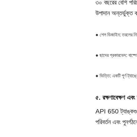
৩০ বছরের বেশি পরিষে
উপাদান অন্তর্ভুক্ত ক
● শেল ডিজাইন: তরলের নির্দ
● ছাদের প্রকারভেদ: বাষ্প
● ভিত্তি: একটি পূর্ণ ট্যা
৫. রক্ষণাবেক্ষণ এবং 
API 650 ট্যাঙ্কগুলি
পরিবর্তন এবং পুনর্