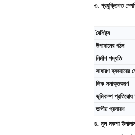
৩. প্রযুক্তিগত স্প
বৈশিষ্ট্য
উপাদানের গঠন
নির্মাণ পদ্ধতি
সাধারণ ব্যবহারের ক্
লিক সনাক্তকরণ
ভূমিকম্প প্রতিরোধ 
তাপীয় প্রসারণ
৪. মূল নকশা উপাদা