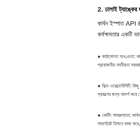
2. ঢালাই ট্যাঙ্কের 
কার্বন ইস্পাত API 6
কর্মক্ষমতার একটি ভ
● কাঠামোগত অখণ্ডতা: কার
প্রয়োজনীয় নমনীয়তা সরব
● ফিল্ড ওয়েল্ডেবিলিটি: কি
প্রকল্পের জন্য আদর্শ কর
● কোটিং সামঞ্জস্যতা: কার্
সাবস্ট্রেট হিসাবে কাজ করে,