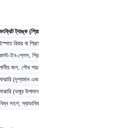
কংক্রিট ট্যাঙ্ক (প্রিস্ট্রেসড/রিইনফোর্সড)
ইস্পাত রিবার বা প্রিস্ট্রেসিং তার সহ কংক্রিট
কাস্ট-ইন-প্লেস, প্রি-কাস্ট বা শটক্রিট অ্যাপ্লিকেশন
পানীয় জল, পৌর পয়ঃনিষ্কাশন এবং লবণাক্ততা দূরীকরণ
মাঝারি (দৃশ্যমান এবং হাইড্রোস্ট্যাটিক পরীক্ষা)
মাঝারি (ভঙ্গুর উপাদান; বিশেষ নকশার প্রয়োজন)
নিম্ন সহগ; স্বাভাবিকভাবে অন্তরক