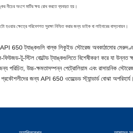
ঙ্কের নীচের অংশে মাটির ক্ষয় রোধ করতে ব্যবহৃত হয়।
 ফুটো হওয়ার ক্ষেত্রে পরিবেশগত সুরক্ষা নিশ্চিত করার জন্য ডাইক বা লাইনারের বাস্তবায়ন।
টিল API 650 ট্যাঙ্কগুলি বাল্ক লিকুইড স্টোরেজ অবকাঠামোর মেরুদণ্ড
ফিউজড-টু-স্টিল বোল্টেড ট্যাঙ্কগুলিতে বিশেষীকরণ করে যা উন্নত ক্ষয
ন্য পরিচিত, উচ্চ-ক্ষমতাসম্পন্ন পেট্রোলিয়াম এবং রাসায়নিক স্টোরেজ 
প্রকৌশলীদের জন্য API 650 ওয়েল্ডেড স্ট্যান্ডার্ড বোঝা অপরিহার্য
অ্যাপ্লিকেশন
আমাদের সম্