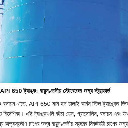
ল API 650 ট্যাঙ্ক: বায়ুমণ্ডলীয় স্টোরেজের জন্য স্ট্যান্ডার্ড
বং রসায়ন খাতে, API 650 মান হল ঢালাই কার্বন স্টিল ট্যাঙ্কের ডিজা
ন্ত নির্দেশিকা। এই ট্যাঙ্কগুলি কাঁচা তেল, গ্যাসোলিন, রসায়ন এবং 
্য অভ্যন্তরীণ চাপের জন্য বায়ুমণ্ডলীয় স্তরের নিকটবর্তী চাপের জন্