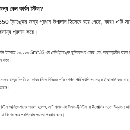
জন্য কেন কার্বন স্টিল?
50 ট্যাঙ্কের জন্য প্রধান উপাদান হিসেবে রয়ে গেছে, কারণ এটি সাশ্রয
ারসাম্য প্রদান করে।
্বন ইস্পাত ৫০,০০০ $m^3$ এর বেশি ট্যাঙ্কে ভূমিকম্পের লোড এবং অভ্যন্তরীণ তরল চা
রাহ করে।
ছু সংকর ধাতুর বিপরীতে, কার্বন স্টিল বিভিন্ন পরিবেশগত পরিস্থিতিতে সহজেই ঝালাই করা যায়, 
ে তোলে।
বন স্টিল অক্সিডেশনের প্রবণ হলেও, এটি গ্লাস-ফিউজড-টু-স্টিল বা ইপোক্সির মতো উন্নত কো
 যা বিশেষ ক্ষয় প্রতিরোধ ক্ষমতা প্রদান করে।