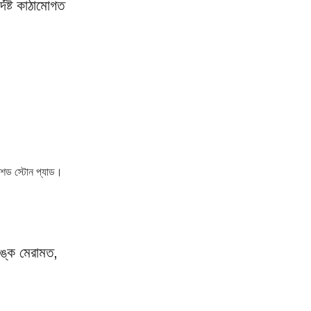
িষ্ট কাঠামোগত 
।
রাশড স্টোন প্যাড।
ঙ্ক মেরামত, 