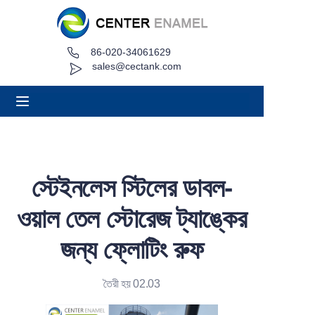
86-020-34061629
বাড়ি
sales@cectank.com
সম্পর্কে
পণ্য
অ্যাপ্লিকেশন
স্টেইনলেস স্টিলের ডাবল-
প্রকল্পের কেস
ওয়াল তেল স্টোরেজ ট্যাঙ্কের
অনুরোধ উদ্ধৃতি
জন্য ফ্লোটিং রুফ
খবর
তৈরী হয় 02.03
যোগাযোগ