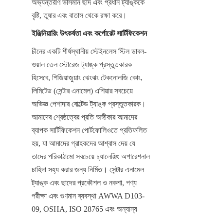
অভ্যন্তরীণ ভাসমান ছাদ এবং প্রধান ট্যাঙ্ককে 
বৃষ্টি, তুষার এবং বাতাস থেকে রক্ষা করে।
ইঞ্জিনিয়ারিং উৎকর্ষতা এবং কর্পোরেট সার্টিফিকেশন
চীনের একটি শীর্ষস্থানীয় স্টেইনলেস স্টিল ডাবল-
ওয়াল তেল স্টোরেজ ট্যাঙ্ক প্রস্তুতকারক 
হিসেবে, শিজিয়াজুয়াং ঝেংঝং টেকনোলজি কোং, 
লিমিটেড (সেন্টার এনামেল) এশিয়ার সবচেয়ে 
অভিজ্ঞ পেশাদার বোল্টেড ট্যাঙ্ক প্রস্তুতকারক। 
আমাদের শ্রেষ্ঠত্বের প্রতি অঙ্গীকার আমাদের 
ব্যাপক সার্টিফিকেশন পোর্টফোলিওতে প্রতিফলিত 
হয়, যা আমাদের গ্রাহকদের আশ্বাস দেয় যে 
তাদের পরিকাঠামো সবচেয়ে চ্যালেঞ্জিং অপারেশনাল 
চাহিদা সহ্য করার জন্য নির্মিত। সেন্টার এনামেল 
ট্যাঙ্ক এবং ছাদের প্রকৌশল ও নকশা, পণ্য 
পরীক্ষা এবং গুণমান ব্যবস্থা AWWA D103-
09, OSHA, ISO 28765 এবং অন্যান্য 