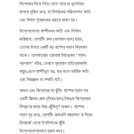
সিপেজের দিকে নিয়ে যেতে পারে যা ভূগর্ভস্থ 
জলকে দূষিত করে, যা বিপর্যয়কর পরিবেশগত ক্ষতি 
এবং বিশাল পুনরুদ্ধার খরচের কারণ হয়।
উল্লেখযোগ্য বাষ্পীভবন ক্ষতি এবং নির্গমন 
জরিমানা: ফ্লোটিং রুফ (ভাসমান ছাদ) ছাড়া, 
তেলের উপরে একটি বড় বাষ্পের স্থান বিদ্যমান 
থাকে। তাপমাত্রার ওঠানামা ট্যাঙ্কের "শ্বাস-
প্রশ্বাস" ঘটায়, যেখানে মূল্যবান হাইড্রোকার্বন 
বায়ুমণ্ডলে বাষ্পীভূত হয়, যার ফলে আর্থিক ক্ষতি 
এবং নিয়ন্ত্রক অ-সম্মতি ঘটে।
আগুন এবং বিস্ফোরণের ঝুঁকি: বাষ্পের স্থান সহ 
একটি ফিক্সড-রুফ (স্থির ছাদ) ট্যাঙ্ক বিস্ফোরক 
মিশ্রণের জন্য উচ্চ-ঝুঁকিপূর্ণ অঞ্চল। বাষ্পের 
স্থান দূর করে, ফ্লোটিং রুফগুলি বজ্রপাত বা স্থির 
ডিসচার্জ থেকে ইগনিশনের ঝুঁকি 
উল্লেখযোগ্যভাবে হ্রাস করে।