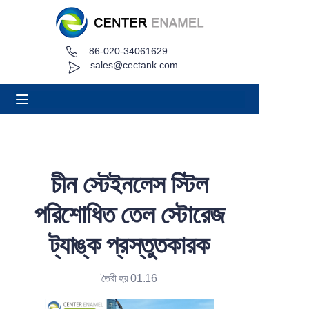
86-020-34061629
বাড়ি
sales@cectank.com
সম্পর্কে
পণ্য
অ্যাপ্লিকেশন
চীন স্টেইনলেস স্টিল
প্রকল্পের কেস
পরিশোধিত তেল স্টোরেজ
অনুরোধ উদ্ধৃতি
ট্যাঙ্ক প্রস্তুতকারক
খবর
তৈরী হয় 01.16
যোগাযোগ