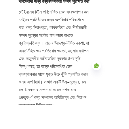
দীর্ঘমেয়াদী জন্য রন্ধনসম্পর্কীয় সম্পদ সুরক্ষিত করা
স্টেইনলেস স্টিল পরিশোধিত তেল সংরক্ষণাগার হল 
সেইসব প্রতিষ্ঠানের জন্য অপরিহার্য পরিকাঠামো 
যারা খাদ্য নিরাপত্তা, কার্যকারিতা এবং দীর্ঘমেয়াদী 
সম্পদ মূল্যের সর্বোচ্চ মান বজায় রাখতে 
প্রতিশ্রুতিবদ্ধ। তাদের উদ্দেশ্য-নির্মিত নকশা, যা 
অন্তর্নিহিত ক্ষয় প্রতিরোধ ক্ষমতা, মডুলার স্থাপন 
এবং অতুলনীয় অক্সিডেটিভ সুরক্ষার উপর দৃষ্টি 
নিবদ্ধ করে, তা বাল্ক পরিশোধিত তেল 
ব্যবস্থাপনার সাথে যুক্ত উচ্চ ঝুঁকি প্রশমিত করার 
জন্য অপরিহার্য। এগুলি একটি উচ্চ-মূল্যের, কম 
রক্ষণাবেক্ষণের সম্পদ যা কয়েক দশক ধরে 
BN
গুরুত্বপূর্ণ খাদ্য সম্পদের অবিচ্ছিন্ন এবং নিরাপদ 
ব্যবস্থাপনা নিশ্চিত করে।
সেন্টার এনামেলের সাথে অংশীদারিত্বের মাধ্যমে, 
যারা বিশেষায়িত চায়না স্টেইনলেস স্টিল রিফাইন্ড 