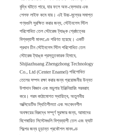
বৃদ্ধি ঘটাতে পারে, যার ফলে অফ-ফ্লেভার এবং 
শেলফ লাইফ কমে যায়। এই উচ্চ-মূল্যের সমাপ্ত 
পণ্যগুলি সুরক্ষিত করার জন্য, স্টেইনলেস স্টিল 
পরিশোধিত তেল স্টোরেজ ট্যাঙ্ক শ্রেষ্ঠত্বের 
বিশ্বব্যাপী মানদণ্ডে পরিণত হয়েছে। একটি 
প্রধান চীন স্টেইনলেস স্টিল পরিশোধিত তেল 
স্টোরেজ ট্যাঙ্ক প্রস্তুতকারক হিসাবে, 
Shijiazhuang Zhengzhong Technology 
Co., Ltd (Center Enamel) পরিশোধিত 
তেলের সম্পদ রক্ষা করার জন্য প্রয়োজনীয় উন্নত 
উপাদান বিজ্ঞান এবং মডুলার ইঞ্জিনিয়ারিং সরবরাহ 
করে। পরম কাঠামোগত স্থায়িত্ব, অতুলনীয় 
অক্সিডেটিভ স্থিতিশীলতা এবং সংবেদনশীল 
অবক্ষয়ের বিরুদ্ধে সম্পূর্ণ সুরক্ষার জন্য, আমাদের 
বিশেষায়িত সিস্টেমগুলি বিশ্বব্যাপী তেল এবং ফ্যাট 
শিল্পের জন্য চূড়ান্ত প্রকৌশল মানদণ্ড 