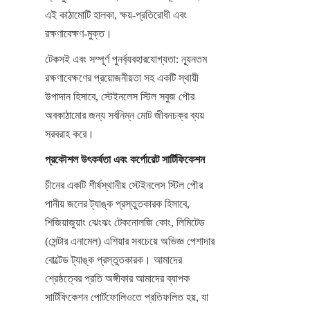
এই কাঠামোটি হালকা, ক্ষয়-প্রতিরোধী এবং 
রক্ষণাবেক্ষণ-মুক্ত।
টেকসই এবং সম্পূর্ণ পুনর্ব্যবহারযোগ্যতা: ন্যূনতম 
রক্ষণাবেক্ষণের প্রয়োজনীয়তা সহ একটি স্থায়ী 
উপাদান হিসাবে, স্টেইনলেস স্টিল সবুজ পৌর 
অবকাঠামোর জন্য সর্বনিম্ন মোট জীবনচক্র ব্যয় 
সরবরাহ করে।
প্রকৌশল উৎকর্ষতা এবং কর্পোরেট সার্টিফিকেশন
চীনের একটি শীর্ষস্থানীয় স্টেইনলেস স্টিল পৌর 
পানীয় জলের ট্যাঙ্ক প্রস্তুতকারক হিসাবে, 
শিজিয়াজুয়াং ঝেংঝং টেকনোলজি কোং, লিমিটেড 
(সেন্টার এনামেল) এশিয়ার সবচেয়ে অভিজ্ঞ পেশাদার 
বোল্টেড ট্যাঙ্ক প্রস্তুতকারক। আমাদের 
শ্রেষ্ঠত্বের প্রতি অঙ্গীকার আমাদের ব্যাপক 
সার্টিফিকেশন পোর্টফোলিওতে প্রতিফলিত হয়, যা 