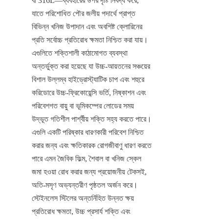
বা 316L—ব্যবহারের উপর দৃষ্টি নিবদ্ধ করে, 
যাতে পরিশোধিত পৌর জলীয় পদার্থে প্রাপ্ত 
বিভিন্ন খনিজ উপাদান এবং অবশিষ্ট ক্লোরিনের 
প্রতি সর্বোচ্চ প্রতিরোধ ক্ষমতা নিশ্চিত করা যায়। 
এগুলিতে শক্তিশালী কাঠামোগত ব্যবস্থা 
অন্তর্ভুক্ত করা হয়েছে যা উচ্চ-আয়তনের সঞ্চয়ের 
বিশাল উল্লম্ব হাইড্রোস্ট্যাটিক চাপ এবং শহুরে 
করিডোরে উচ্চ-ফ্রিকোয়েন্সি ভর্তি, নিষ্কাশন এবং 
পরিবেশগত বায়ু বা ভূমিকম্পের লোডের সময় 
উদ্ভূত গতিশীল পার্শ্বীয় শক্তি সহ্য করতে পারে। 
এগুলি একটি পরিষ্কার ধারণকারী পরিবেশ নিশ্চিত 
করার জন্য এবং ক্ষতিকারক রোগজীবাণু ধারণ করতে 
পারে এমন জৈবিক ফিল্ম, শৈবাল বা খনিজ স্কেল 
জমা হওয়া রোধ করার জন্য প্রয়োজনীয় টেকসই, 
অতি-মসৃণ অভ্যন্তরীণ পৃষ্ঠতল অর্জন করে। 
স্টেইনলেস স্টিলের অন্তর্নিহিত উন্নত ক্ষয় 
প্রতিরোধ ক্ষমতা, উচ্চ প্রসার্য শক্তি এবং 