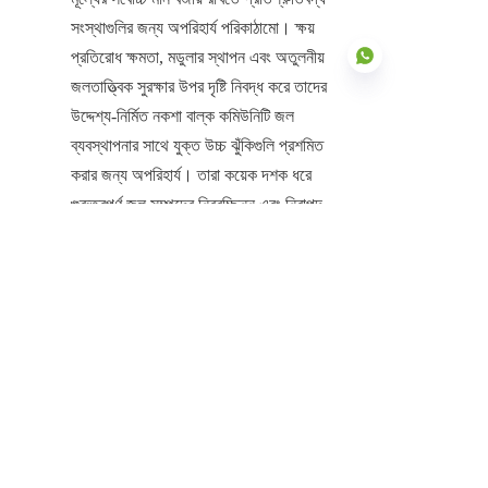
সংস্থাগুলির জন্য অপরিহার্য পরিকাঠামো। ক্ষয় 
প্রতিরোধ ক্ষমতা, মডুলার স্থাপন এবং অতুলনীয় 
জলতাত্ত্বিক সুরক্ষার উপর দৃষ্টি নিবদ্ধ করে তাদের 
উদ্দেশ্য-নির্মিত নকশা বাল্ক কমিউনিটি জল 
ব্যবস্থাপনার সাথে যুক্ত উচ্চ ঝুঁকিগুলি প্রশমিত 
BN
করার জন্য অপরিহার্য। তারা কয়েক দশক ধরে 
গুরুত্বপূর্ণ জল সম্পদের নিরবচ্ছিন্ন এবং নিরাপদ 
ব্যবস্থাপনার নিশ্চয়তা প্রদানকারী একটি উচ্চ-
মূল্যের, কম রক্ষণাবেক্ষণের সম্পদ।
সেন্টার এনামেলের সাথে অংশীদারিত্বের মাধ্যমে, 
যারা চীনের স্টেইনলেস স্টিল মিউনিসিপ্যাল 
পোর্টেবল ওয়াটার ট্যাঙ্ক প্রস্তুতকারক, গ্রাহকরা 
একটি কাস্টমাইজড, সার্টিফাইড এবং মডুলার 
স্টেইনলেস স্টিল ট্যাঙ্ক সমাধান সুরক্ষিত করেন। 
আমাদের প্রতিশ্রুতি হল সেই গুরুত্বপূর্ণ 
পরিকাঠামো সরবরাহ করা যা বিশ্বব্যাপী পৌর 