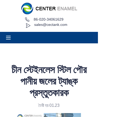
86-020-34061629
বাড়ি
sales@cectank.com
সম্পর্কে
পণ্য
অ্যাপ্লিকেশন
চীন স্টেইনলেস স্টিল পৌর
প্রকল্পের কেস
পানীয় জলের ট্যাঙ্ক
অনুরোধ উদ্ধৃতি
প্রস্তুতকারক
খবর
তৈরী হয় 01.23
যোগাযোগ