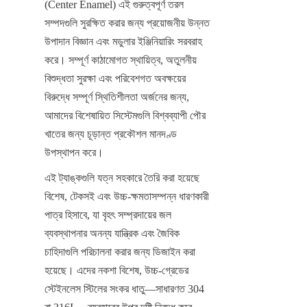
(Center Enamel) এই গুরুত্বপূর্ণ তরল 
সম্পদগুলি সুরক্ষিত করার জন্য প্রয়োজনীয় উন্নত 
উপাদান বিজ্ঞান এবং মডুলার ইঞ্জিনিয়ারিং সরবরাহ 
করে। সম্পূর্ণ কাঠামোগত স্থায়িত্ব, অতুলনীয় 
বিশুদ্ধতা সুরক্ষা এবং পরিবেশগত অবক্ষয়ের 
বিরুদ্ধে সম্পূর্ণ স্থিতিশীলতা অর্জনের জন্য, 
আমাদের বিশেষায়িত সিস্টেমগুলি বিশ্বব্যাপী পৌর 
খাতের জন্য চূড়ান্ত প্রকৌশল মানদণ্ড 
উপস্থাপন করে।
এই ট্যাঙ্কগুলি যত্ন সহকারে তৈরি করা হয়েছে 
বিশেষ, টেকসই এবং উচ্চ-ক্ষমতাসম্পন্ন ধারণকারী 
পাত্র হিসাবে, যা বৃহৎ সম্প্রদায়ের জল 
ব্যবস্থাপনার অনন্য যান্ত্রিক এবং জৈবিক 
চাহিদাগুলি পরিচালনা করার জন্য ডিজাইন করা 
হয়েছে। এদের নকশা বিশেষ, উচ্চ-গ্রেডের 
স্টেইনলেস স্টিলের সংকর ধাতু—সাধারণত 304 