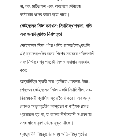
না, বরং মাটির ক্ষয় এবং অবশেষে স্টোরেজ 
কাঠামোর ধসের কারণ হতে পারে।
স্টেইনলেস স্টিল সমাধান: স্থিতিস্থাপকতা, গতি 
এবং জলবিদ্যাগত নিরাপত্তা
স্টেইনলেস স্টিল পৌর পানীয় জলের ট্যাঙ্কগুলি 
এই চ্যালেঞ্জগুলির জন্য শিল্পের সবচেয়ে শক্তিশালী 
এবং নির্ভরযোগ্য প্রকৌশলগত সমাধান সরবরাহ 
করে:
অন্তর্নিহিত স্থায়ী ক্ষয় প্রতিরোধ ক্ষমতা: উচ্চ-
গ্রেডের স্টেইনলেস স্টিল একটি স্থিতিশীল, স্ব-
নিরাময়কারী প্যাসিভ স্তর তৈরি করে। এর জন্য 
কোনও অভ্যন্তরীণ আস্তরণ বা বাহ্যিক রঙের 
প্রয়োজন হয় না, যা জলের দীর্ঘমেয়াদী সংরক্ষণের 
সময় ধাতব দূষণ থেকে মুক্ত থাকে।
স্বাস্থ্যবিধি নিয়ন্ত্রণের জন্য অতি-নিম্ন পৃষ্ঠের 