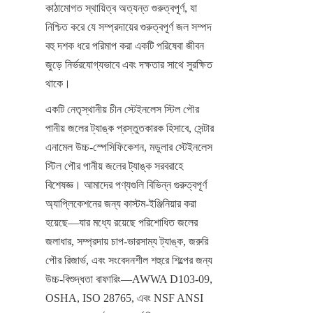
কাঠামোগত স্থায়িত্ব অত্যন্ত গুরুত্বপূর্ণ, যা 
নিশ্চিত করে যে সম্প্রদায়ের গুরুত্বপূর্ণ জল সম্পদ 
বহু দশক ধরে পরিমাপ করা একটি পরিষেবা জীবন 
জুড়ে নির্ভরযোগ্যভাবে এবং দক্ষতার সাথে সুরক্ষিত 
থাকে।
একটি নেতৃস্থানীয় চীন স্টেইনলেস স্টিল পৌর 
পানীয় জলের ট্যাঙ্ক প্রস্তুতকারক হিসাবে, সেন্টার 
এনামেল উচ্চ-স্পেসিফিকেশন, মডুলার স্টেইনলেস 
স্টিল পৌর পানীয় জলের ট্যাঙ্ক সরবরাহে 
বিশেষজ্ঞ। আমাদের পণ্যগুলি বিভিন্ন গুরুত্বপূর্ণ 
অ্যাপ্লিকেশনের জন্য কাস্টম-ইঞ্জিনিয়ার করা 
হয়েছে—যার মধ্যে রয়েছে পরিশোধিত জলের 
জলাধার, সম্প্রদায় চাপ-ভারসাম্য ট্যাঙ্ক, জরুরি 
পৌর রিজার্ভ, এবং সংবেদনশীল শহুরে শিল্পের জন্য 
উচ্চ-বিশুদ্ধতা বাফারিং—AWWA D103-09, 
OSHA, ISO 28765, এবং NSF ANSI 