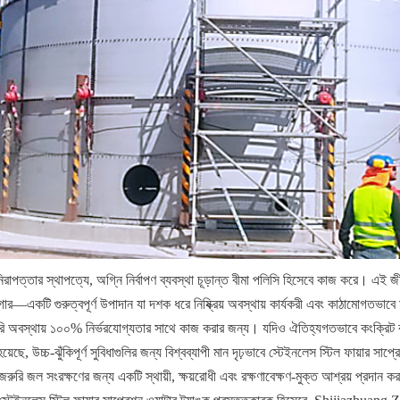
িরাপত্তার স্থাপত্যে, অগ্নি নির্বাপণ ব্যবস্থা চূড়ান্ত বীমা পলিসি হিসেবে কাজ করে। এই জীবন
াগার—একটি গুরুত্বপূর্ণ উপাদান যা দশক ধরে নিষ্ক্রিয় অবস্থায় কার্যকরী এবং কাঠামোগতভাব
জরুরি অবস্থায় ১০০% নির্ভরযোগ্যতার সাথে কাজ করার জন্য। যদিও ঐতিহ্যগতভাবে কংক্রিট বা 
ে, উচ্চ-ঝুঁকিপূর্ণ সুবিধাগুলির জন্য বিশ্বব্যাপী মান দৃঢ়ভাবে স্টেইনলেস স্টিল ফায়ার সাপ্রে
ুরি জল সংরক্ষণের জন্য একটি স্থায়ী, ক্ষয়রোধী এবং রক্ষণাবেক্ষণ-মুক্ত আশ্রয় প্রদান ক