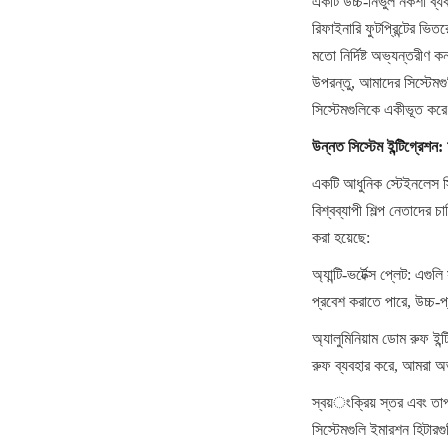
একটি উচ্চ-নির্ভুল নকশা ব্য
রিফাইনারি ফুটপ্রিন্টের ভিত
মতো নির্দিষ্ট অভ্যন্তরীণ 
উপরন্তু, আমাদের সিস্টেমগুল
সিস্টেমগুলিকে একীভূত করে
উন্নত সিস্টেম ইন্টিগ্রেশন
একটি আধুনিক স্টেইনলেস স্ট
বিশ্বব্যাপী শিল্প নেতাদের চ
করা হয়েছে:
অ্যান্টি-ভর্টেক্স প্লেট: এ
প্রবেশ করাতে পারে, উচ্চ-প্
অ্যালুমিনিয়াম ডোম রুফ ইন্
রুফ ব্যবহার করে, আমরা অভ্
স্বয়ংক্রিয় স্তর এবং তাপমা
সিস্টেমগুলি ইমারশন হিটারগ