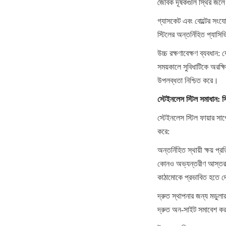
জৈবিক দূষকগুলি স্থির জলে 
গ্যাসকেট এবং বোল্টের সংযো
স্টিলের অন্তর্নিহিত প্যাস
উচ্চ রক্ষণাবেক্ষণ ব্যবধান:
সময়কালে সুবিধাটিকে অরক্ষি
উপলব্ধতা নিশ্চিত করে।
স্টেইনলেস স্টিল সমাধান: স
স্টেইনলেস স্টিল ফায়ার সাপ
করে:
অন্তর্নিহিত স্থায়ী ক্ষয় 
কোনও অভ্যন্তরীণ আস্তরণ বা 
কাঠামোকে প্রভাবিত হতে দ
দ্রুত স্থাপনার জন্য মডুলার 
দ্রুত অন-সাইট সমাবেশ করার