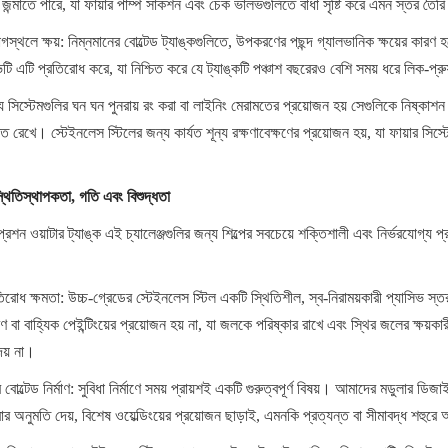
জন্মাতে পারে, যা ফায়ার পাম্প সাকশন এবং চেক ভালভগুলিতে বাধা সৃষ্টি করে এমন স্তর তৈর
গস্থলে ক্ষয়: নিম্নমানের বোল্টেড ট্যাঙ্কগুলিতে, উপকরণের পছন্দ গ্যালভানিক ক্ষয়ের কারণ
িভিটি এটি প্রতিরোধ করে, যা নিশ্চিত করে যে ট্যাঙ্কটি পঞ্চাশ বছরেরও বেশি সময় ধরে লিক-প
 যে সিস্টেমগুলির ঘন ঘন পুনরায় রং করা বা লাইনিং মেরামতের প্রয়োজন হয় সেগুলিকে নিষ্কাশন 
ত রেখে। স্টেইনলেস স্টিলের জন্য কার্যত শূন্য রক্ষণাবেক্ষণের প্রয়োজন হয়, যা ফায়ার সিস্
্থিতিস্থাপকতা, গতি এবং বিশুদ্ধতা
্রেশন ওয়াটার ট্যাঙ্ক এই চ্যালেঞ্জগুলির জন্য শিল্পের সবচেয়ে শক্তিশালী এবং নির্ভরযোগ্য
প্রতিরোধ ক্ষমতা: উচ্চ-গ্রেডের স্টেইনলেস স্টিল একটি স্থিতিশীল, স্ব-নিরাময়কারী প্যাসিভ স
বাহ্যিক পেইন্টিংয়ের প্রয়োজন হয় না, যা জলকে পরিষ্কার রাখে এবং স্থির জলের ক্ষয়কারী প
েয় না।
বোল্টেড নির্মাণ: সুবিধা নির্মাণে সময় প্রায়শই একটি গুরুত্বপূর্ণ বিষয়। আমাদের মডুলার ডিজাই
 অনুমতি দেয়, বিশেষ ওয়েল্ডিংয়ের প্রয়োজন ছাড়াই, এমনকি প্রত্যন্ত বা সীমাবদ্ধ শহুরে