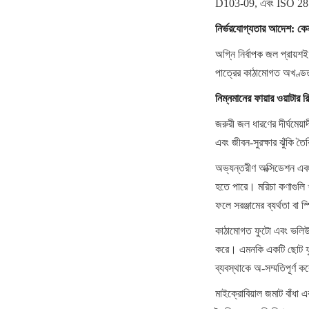
D103-09, এবং ISO 28765
নির্ভরযোগ্যতার আদেশ: কেন
অগ্নি নির্বাপক জল প্রায়
পাত্রের কাঠামোগত অখণ্
নিম্নমানের ফায়ার ওয়াটার রি
জরুরী জল ধারণের দীর্ঘমেয
এবং জীবন-সুরক্ষার ঝুঁকি তৈর
অভ্যন্তরীণ অক্সিডেশন এবং প
হতে পারে। মরিচা কণাগুলি খ
ফলে সরঞ্জামের ব্যর্থতা বা
কাঠামোগত ফুটো এবং ভলিউম 
করে। এমনকি একটি ছোট ফুটো
ব্যবস্থাকে অ-সম্মতিপূর্ণ
মাইক্রোবিয়াল জমাট বাঁধা এ