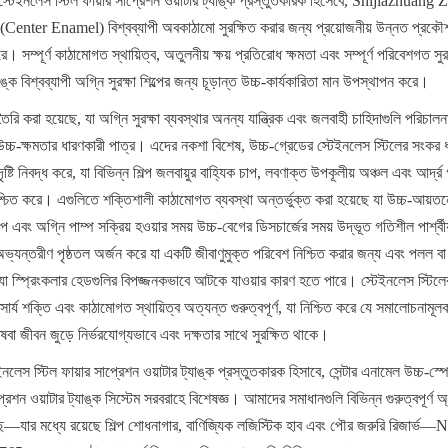
স্টেইনলেস স্টিল ফায়ার সাপ্রেশন ওয়াটার ট্যাঙ্ক প্রস্তুতকারক হিসেবে, Shijiazhuan
nter Enamel) বিশ্বব্যাপী অবকাঠামো সুরক্ষিত করার জন্য প্রয়োজনীয় উন্নত প্রকৌশল
। সম্পূর্ণ কাঠামোগত স্থায়িত্ব, অতুলনীয় ক্ষয় প্রতিরোধ ক্ষমতা এবং সম্পূর্ণ পরিবেশগত সুর
াঙ্ক বিশ্বব্যাপী অগ্নি সুরক্ষা শিল্পের জন্য চূড়ান্ত উচ্চ-কার্যকারিতা মান উপস্থাপন করে।
ৈরি করা হয়েছে, যা অগ্নি সুরক্ষা ব্যবস্থার অনন্য যান্ত্রিক এবং জলবাহী চাহিদাগুলি পরিচাল
উচ্চ-ক্ষমতার ধারণকারী পাত্র। এদের নকশা বিশেষ, উচ্চ-গ্রেডের স্টেইনলেস স্টিলের সংকর
 নিবদ্ধ করে, যা বিভিন্ন শিল্প জলবায়ুর বাহ্যিক চাপ, লবণাক্ত উপকূলীয় অঞ্চল এবং আর্দ্র গ্র
নিশ্চিত করে। এগুলিতে শক্তিশালী কাঠামোগত ব্যবস্থা অন্তর্ভুক্ত করা হয়েছে যা উচ্চ-আয়তন
াপ এবং অগ্নি পাম্প সক্রিয় হওয়ার সময় উচ্চ-বেগের ডিসচার্জের সময় উদ্ভূত গতিশীল পার্শ্ব
যন্তরীণ পৃষ্ঠতল অর্জন করে যা একটি জীবাণুমুক্ত পরিবেশ নিশ্চিত করার জন্য এবং পলল বা জ
যা স্প্রিংকলার হেডগুলির বিপজ্জনকভাবে আটকে যাওয়ার কারণ হতে পারে। স্টেইনলেস স্টিলের
চ প্রসার্য শক্তি এবং কাঠামোগত স্থায়িত্ব অত্যন্ত গুরুত্বপূর্ণ, যা নিশ্চিত করে যে সমালোচনামূল
বা জীবন জুড়ে নির্ভরযোগ্যভাবে এবং দক্ষতার সাথে সুরক্ষিত থাকে।
ইনলেস স্টিল ফায়ার সাপ্রেশন ওয়াটার ট্যাঙ্ক প্রস্তুতকারক হিসাবে, সেন্টার এনামেল উচ্চ-স্
্রেশন ওয়াটার ট্যাঙ্ক সিস্টেম সরবরাহে বিশেষজ্ঞ। আমাদের সমাধানগুলি বিভিন্ন গুরুত্বপূর্ণ অ
য়েছে—যার মধ্যে রয়েছে শিল্প শোধনাগার, বাণিজ্যিক লজিস্টিক হাব এবং পৌর জরুরি রিজ