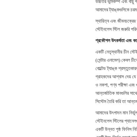
উচ্চতর ভূমিকম্প এবং বায়ু 
আমাদের ট্যাঙ্কগুলিকে চরম 
স্থায়িত্ব এবং জীবনচক্রের 
স্টেইনলেস স্টিল জরুরি পরি
প্রকৌশল উৎকর্ষতা এবং কর্
একটি নেতৃস্থানীয় চীন স্ট
(সেন্টার এনামেল) কেবল চীন
বোল্টেড ট্যাঙ্ক প্রস্তুতক
গ্রাহকদের আশ্বাস দেয় যে 
ও নকশা, পণ্য পরীক্ষা
আন্তর্জাতিক মানগুলির সাথে
সিস্টেম তৈরি করি তা আন্তর্
আমাদের উৎপাদন মান নির্ভুল
স্টেইনলেস স্টিলের প্যানেলগু
একটি উন্নত পৃষ্ঠ ফিনিস নিশ