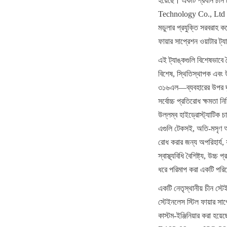
হয়েছে। একটি প্রধান চীন 
Technology Co., Ltd (Ce
মডুলার প্রযুক্তি সরবরাহ করে
ফায়ার সাপ্রেশন ওয়াটার ট্য
এই ট্যাঙ্কগুলি বিশেষভাবে ত
বিশেষ, স্থিতিস্থাপক এবং 
৩১৬এল—ব্যবহারের উপর দৃষ্টি
সর্বোচ্চ প্রতিরোধ ক্ষমতা 
উল্লম্ব হাইড্রোস্ট্যাটিক চ
এগুলি টেকসই, অতি-মসৃণ অভ্
রোধ করার জন্য অপরিহার্য, 
স্বাস্থ্যবিধি বৈশিষ্ট্য, উচ্
ধরে পরিমাপ করা একটি পরিষে
একটি নেতৃস্থানীয় চীন স্টে
স্টেইনলেস স্টিল ফায়ার সাপ
কাস্টম-ইঞ্জিনিয়ার করা হ