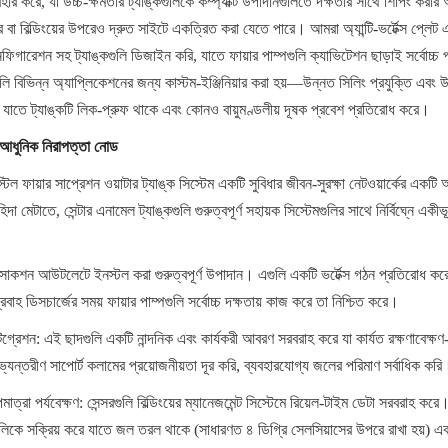
বহার করে, যা উচ্চ-ক্ষমতার ট্যাঙ্কগুলিকে কম্প্যাক্ট উপাদানগুলিতে দক্ষতার সাথে শিপিং করার অ
রে বা বিল্ডিংয়ের উপরেও দ্রুত সাইটে একত্রিত করা যেতে পারে। আমরা অ্যান্টি-ভর্টেক্স প্লেট
কনফিগারেশন সহ ট্যাঙ্কগুলি ডিজাইন করি, যাতে ফায়ার পাম্পগুলি ক্যাভিটেশন ছাড়াই সর্বোচ্
ি বিভিন্ন অ্যাপ্লিকেশনের জন্য কাস্টম-ইঞ্জিনিয়ার করা হয়—উন্নত সিলিং প্রযুক্তি এবং উচ্চ
 যাতে ট্যাঙ্কটি লিক-প্রুফ থাকে এবং কোনও বায়ুমণ্ডলীয় দূষক প্রবেশ প্রতিরোধ করে।
: আধুনিক নিরাপত্তা নোড
িল ফায়ার সাপ্রেশন ওয়াটার ট্যাঙ্ক সিস্টেম একটি সুবিধার জীবন-সুরক্ষা নেটওয়ার্কের একটি
াহিদা মেটাতে, সেন্টার এনামেল ট্যাঙ্কগুলি গুরুত্বপূর্ণ সহায়ক সিস্টেমগুলির সাথে নির্বিঘ্নে এক
গুলি সাকশন আউটলেটে ইনস্টল করা গুরুত্বপূর্ণ উপাদান। এগুলি একটি ভর্টেক্স গঠন প্রতিরোধ করে 
রবাহ ডিসচার্জের সময় ফায়ার পাম্পগুলি সর্বোচ্চ দক্ষতায় কাজ করে তা নিশ্চিত করে।
টিগ্রেশন: এই ছাদগুলি একটি নান্দনিক এবং কার্যকরী আবরণ সরবরাহ করে যা কার্যত রক্ষণাবেক্ষণ
যন্তরীণ সাপোর্ট কলামের প্রয়োজনীয়তা দূর করি, ব্যবহারযোগ্য জলের পরিমাণ সর্বাধিক করি
ত্রা পর্যবেক্ষণ: সেন্সরগুলি বিল্ডিংয়ের ম্যানেজমেন্ট সিস্টেমে রিয়েল-টাইম ডেটা সরবরাহ করে।
ুলিকে সক্রিয় করে যাতে জল তরল থাকে (সাধারণত ৪ ডিগ্রি সেলসিয়াসের উপরে রাখা হয়) এবং 