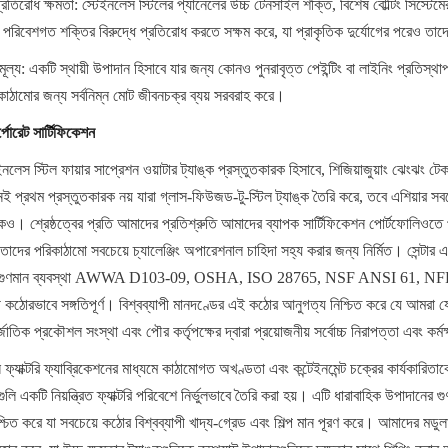
প্রতিরোধ ক্ষমতা: স্টেইনলেস স্টিলের প্যানেলের উচ্চ টেনসাইল শক্তি, বিশেষ বোল্টিং সিস্টেমে
পরিবেশগত শক্তির বিরুদ্ধে প্রতিরোধ করতে সক্ষম করে, যা প্রাকৃতিক দুর্যোগের পরেও তাদের
মূল্য: একটি স্থায়ী উপাদান হিসাবে যার জন্য কোনও পুনরাবৃত্ত পেইন্টিং বা লাইনিং প্রতিস্থাপ
কাঠামোর জন্য সর্বনিম্ন মোট জীবনচক্র ব্যয় সরবরাহ করে।
পোরেট সার্টিফিকেশন
েইনলেস স্টিল ফায়ার সাপ্রেশন ওয়াটার ট্যাঙ্ক প্রস্তুতকারক হিসাবে, শিজিয়াজুয়াং ঝেংঝং 
েই প্রথম প্রস্তুতকারক নয় যারা গ্লাস-ফিউজড-টু-স্টিল ট্যাঙ্ক তৈরি করে, তবে এশিয়ার সবচ
ারকও। শ্রেষ্ঠত্বের প্রতি আমাদের প্রতিশ্রুতি আমাদের ব্যাপক সার্টিফিকেশন পোর্টফোলিওতে
তাদের পরিকাঠামো সবচেয়ে চ্যালেঞ্জিং অপারেশনাল চাহিদা সহ্য করার জন্য নির্মিত। সেন্টার 
 এবং গুণমান ব্যবস্থা AWWA D103-09, OSHA, ISO 28765, NSF ANSI 61, NFPA
 কঠোরভাবে সঙ্গতিপূর্ণ। বিশ্বব্যাপী মানদণ্ডের এই কঠোর আনুগত্য নিশ্চিত করে যে আমরা যে 
জাতিক প্রকৌশল সংস্থা এবং পৌর কর্তৃপক্ষের দ্বারা প্রয়োজনীয় সর্বোচ্চ নিরাপত্তা এবং কর্
 ফ্যাক্টরি ফ্যাব্রিকেশনের মাধ্যমে কাঠামোগত অখণ্ডতা এবং কন্টেইনমেন্ট চক্রের কার্যকারিতা
লি একটি নিয়ন্ত্রিত ফ্যাক্টরি পরিবেশে নির্ভুলভাবে তৈরি করা হয়। এটি ধারাবাহিক উপাদানের গ
্চিত করে যা সবচেয়ে কঠোর বিশ্বব্যাপী খাদ্য-গ্রেড এবং শিল্প মান পূরণ করে। আমাদের মডুলা