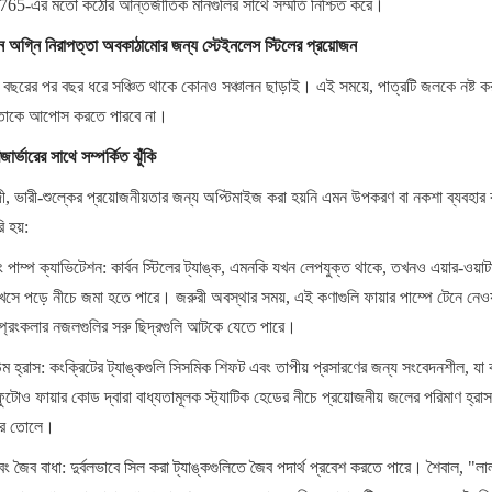
-এর মতো কঠোর আন্তর্জাতিক মানগুলির সাথে সম্মতি নিশ্চিত করে।
 অগ্নি নিরাপত্তা অবকাঠামোর জন্য স্টেইনলেস স্টিলের প্রয়োজন
শই বছরের পর বছর ধরে সঞ্চিত থাকে কোনও সঞ্চালন ছাড়াই। এই সময়ে, পাত্রটি জলকে নষ্ট 
ডতাকে আপোস করতে পারবে না।
জার্ভারের সাথে সম্পর্কিত ঝুঁকি
়াদী, ভারী-শুল্কের প্রয়োজনীয়তার জন্য অপ্টিমাইজ করা হয়নি এমন উপকরণ বা নকশা ব্যবহা
ি হয়:
াম্প ক্যাভিটেশন: কার্বন স্টিলের ট্যাঙ্ক, এমনকি যখন লেপযুক্ত থাকে, তখনও এয়ার-ওয়াটার ই
সে পড়ে নীচে জমা হতে পারে। জরুরী অবস্থার সময়, এই কণাগুলি ফায়ার পাম্পে টেনে নেওয়া 
 স্প্রিংকলার নজলগুলির সরু ছিদ্রগুলি আটকে যেতে পারে।
হ্রাস: কংক্রিটের ট্যাঙ্কগুলি সিসমিক শিফট এবং তাপীয় প্রসারণের জন্য সংবেদনশীল, যা কা
ও ফায়ার কোড দ্বারা বাধ্যতামূলক স্ট্যাটিক হেডের নীচে প্রয়োজনীয় জলের পরিমাণ হ্রাস
 করে তোলে।
বং জৈব বাধা: দুর্বলভাবে সিল করা ট্যাঙ্কগুলিতে জৈব পদার্থ প্রবেশ করতে পারে। শৈবাল, "লাল