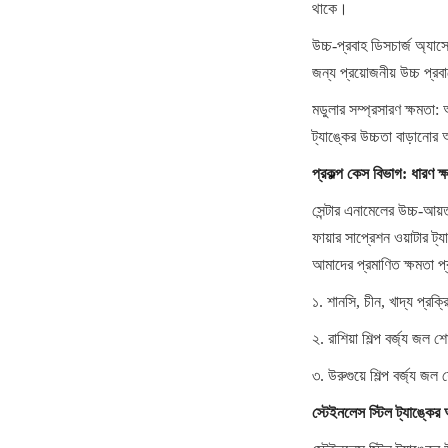
থাকে।
উচ্চ-প্রবাহ ডিসচার্জ অ্যা
জন্য প্রয়োজনীয় উচ্চ প্র
মডুলার সম্প্রসারণ ক্ষমতা:
ট্যাঙ্কের উচ্চতা বাড়ানোর
প্রকল্প কেস বিভাগ: ধারণ ক্
সেন্টার এনামেলের উচ্চ-আয়ত
ফায়ার সাপ্রেশন ওয়াটার ট্য
আমাদের প্রমাণিত ক্ষমতা প
১. শানসি, চীন, খাদ্য প্রক
২. রাশিয়া শিল্প বর্জ্য জল 
৩. উরুগুয়ে শিল্প বর্জ্য জল
স্টেইনলেস স্টিল ট্যাঙ্কের 