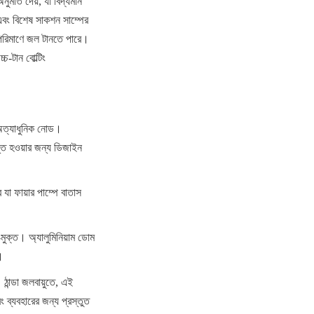
নুমতি দেয়, যা বিদ্যমান 
 এবং বিশেষ সাকশন সাম্পের 
চ পরিমাণে জল টানতে পারে। 
-টান বোল্টিং 
 অত্যাধুনিক নোড। 
ীভূত হওয়ার জন্য ডিজাইন 
যা ফায়ার পাম্পে বাতাস 
-মুক্ত। অ্যালুমিনিয়াম ডোম 
।
 ঠান্ডা জলবায়ুতে, এই 
ব্যবহারের জন্য প্রস্তুত 