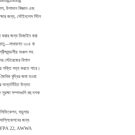
g Zhengzhong 
, উপাদান বিজ্ঞান এবং 
ক্ষার জন্য, স্টেইনলেস স্টিল 
না করার জন্য ডিজাইন করা 
 ধাতু—সাধারণত ৩০৪ বা 
ীষ্মমন্ডলীয় অঞ্চল সহ 
ের স্টোরেজের বিশাল 
ীয় শক্তি সহ্য করতে পারে। 
ৈবিক বৃদ্ধির জমা হওয়া 
 অন্তর্নিহিত উন্নত 
ক সুরক্ষা সম্পদগুলি বহু দশক 
পেসিফিকেশন, মডুলার 
্যাপ্লিকেশনের জন্য 
ার্ভ—NFPA 22, AWWA 