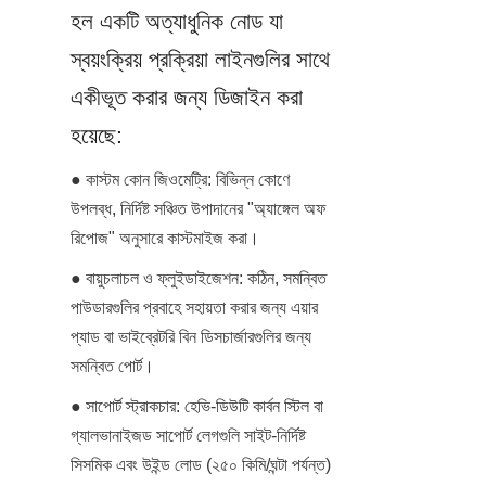
হল একটি অত্যাধুনিক নোড যা 
স্বয়ংক্রিয় প্রক্রিয়া লাইনগুলির সাথে 
একীভূত করার জন্য ডিজাইন করা 
হয়েছে:
● কাস্টম কোন জিওমেট্রি: বিভিন্ন কোণে 
উপলব্ধ, নির্দিষ্ট সঞ্চিত উপাদানের "অ্যাঙ্গেল অফ 
রিপোজ" অনুসারে কাস্টমাইজ করা।
● বায়ুচলাচল ও ফ্লুইডাইজেশন: কঠিন, সমন্বিত 
পাউডারগুলির প্রবাহে সহায়তা করার জন্য এয়ার 
প্যাড বা ভাইব্রেটরি বিন ডিসচার্জারগুলির জন্য 
সমন্বিত পোর্ট।
● সাপোর্ট স্ট্রাকচার: হেভি-ডিউটি কার্বন স্টিল বা 
গ্যালভানাইজড সাপোর্ট লেগগুলি সাইট-নির্দিষ্ট 
সিসমিক এবং উইন্ড লোড (২৫০ কিমি/ঘন্টা পর্যন্ত) 