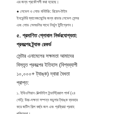
এর জন্য প্রকৌশলী করা হয়েছে।
● লেভেল ও লোড মনিটরিং: রিয়েল-টাইম 
ইনভেন্টরি ম্যানেজমেন্টের জন্য রাডার লেভেল সেন্সর 
এবং লোড সেলগুলির সাথে নির্ভুল ইন্টিগ্রেশন।
৫. প্রমাণিত গ্লোবাল নির্ভরযোগ্যতা: 
প্রকল্পের ট্র্যাক রেকর্ড
সেন্টার এনামেলের সক্ষমতা আমাদের 
বিস্তৃত প্রকল্পের ইতিহাস (বিশ্বব্যাপী 
১০,০০০+ ট্যাঙ্ক) দ্বারা বৈধতা 
প্রাপ্ত:
১. ইথিওপিয়ান টেক্সটাইল ইন্ডাস্ট্রিয়াল পার্ক (২৪ 
সেট): উচ্চ-দক্ষতা সম্পন্ন মডুলার ট্যাঙ্ক ব্যবহার 
করে জটিল শিল্প বর্জ্য জল এবং প্রক্রিয়া প্রবাহ 
পরিচালনা।