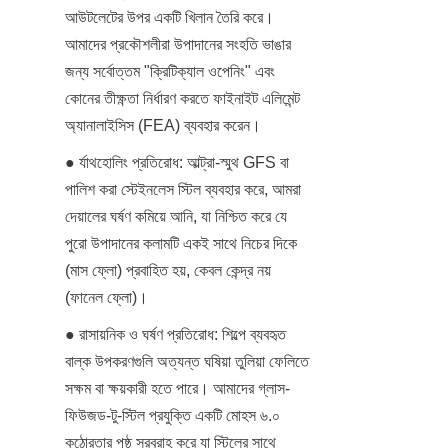
আউটলেটের উপর একটি খিলান তৈরি করে। 
আমাদের প্রকৌশলীরা উপাদানের সংহতি ভাঙার 
জন্য সর্বোত্তম "ক্রিটিক্যাল ওপেনিং" এবং 
কোনের তীক্ষ্ণতা নির্ধারণ করতে ফাইনাইট এলিমেন্ট 
অ্যানালাইসিস (FEA) ব্যবহার করেন।
● র্যাথহোলিং প্রতিরোধ: আল্ট্রা-স্মুথ GFS বা 
পালিশ করা স্টেইনলেস স্টিল ব্যবহার করে, আমরা 
দেয়ালের ঘর্ষণ কমিয়ে আনি, যা নিশ্চিত করে যে 
পুরো উপাদানের কলামটি একই সাথে নিচের দিকে 
(মাস ফ্লো) প্রবাহিত হয়, কেবল কেন্দ্র নয় 
(ফানেল ফ্লো)।
● রাসায়নিক ও ঘর্ষণ প্রতিরোধ: শিল্পে ব্যবহৃত 
বাল্ক উপকরণগুলি অত্যন্ত ঘষিয়া তুলিয়া ফেলিতে 
সক্ষম বা ক্ষয়কারী হতে পারে। আমাদের গ্লাস-
ফিউজড-টু-স্টিল প্রযুক্তি একটি মোহস ৬.০ 
কঠোরতার পৃষ্ঠ সরবরাহ করে যা স্টিলের সাথে 