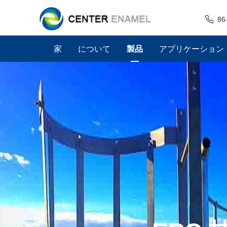
86
家
について
製品
アプリケーション