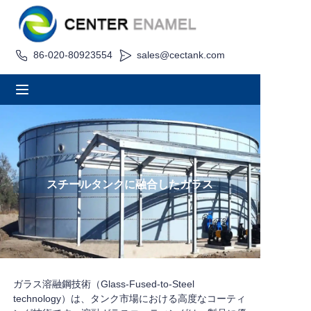
86-020-80923554
sales@cectank.com
家
について
製品
アプリケーション
スチールタンクに融合したガラス
プロジェクト事例
見積もり依頼
ニュース
ガラス溶融鋼技術（Glass-Fused-to-Steel
technology）は、タンク市場における高度なコーティ
接触