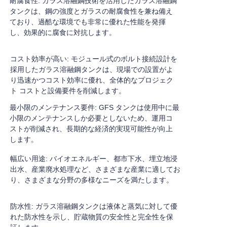
耐腐食性: ガラス溶融鋼技術を活用したガラス溶融鋼
タンクは、鋼の強度とガラスの耐腐食性を兼ね備え
ており、過酷な環境でも非常に優れた性能を発揮
し、効果的に腐食に対抗します。
コスト効率が高い: モジュール式のボルト接続設計を
採用したガラス溶融鋼タンクは、現場での設置がよ
り迅速かつコスト効率に優れ、全体的なプロジェク
ト コストと設備要件を削減します。
最小限のメンテナンス要件: GFS タンクは使用中に最
小限のメンテナンスしか必要としないため、運用コ
ストが削減され、長期的な経済的実現可能性が向上
します。
幅広い用途: バイオエネルギー、都市下水、埋立地浸
出水、産業廃水処理など、さまざまな産業に適してお
り、さまざまな分野の多様なニーズを満たします。
防水性: ガラス溶融鋼タンクは液体と蒸気に対して優
れた防水性を示し、貯蔵物質の安全性と完全性を保