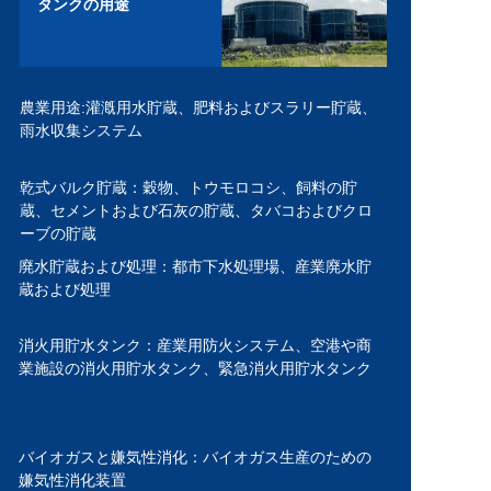
タンクの用途
農業用途:
灌漑用水貯蔵、
肥料およびスラリー貯蔵、
雨水収集システム
乾式バルク貯蔵：
穀物、トウモロコシ、飼料の貯
蔵、
セメントおよび石灰の貯蔵、
タバコおよびクロ
ーブの貯蔵
廃水貯蔵および処理：
都市下水処理場、
産業廃水貯
蔵および処理
消火用貯水タンク：
産業用防火システム、
空港や商
業施設の消火用貯水タンク、
緊急消火用貯水タンク
バイオガスと嫌気性消化：
バイオガス生産のための
嫌気性消化装置