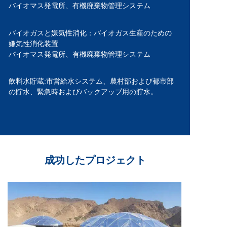
バイオマス発電所、
有機廃棄物管理システム
バイオガスと嫌気性消化：
バイオガス生産のための
嫌気性消化装置
バイオマス発電所、
有機廃棄物管理システム
飲料水貯蔵:
市営給水システム、
農村部および都市部
の貯水、
緊急時およびバックアップ用の貯水。
成功したプロジェクト
終了した
2024年