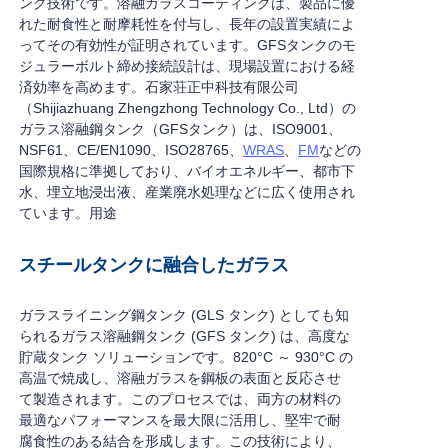
ング技術です。溶融ガラスコーティングは、製品に優
れた耐食性と耐摩耗性を付与し、長年の設置実績によ
ってその有効性が証明されています。GFSタンクのモ
ジュラーボルト締め接続設計は、現場設置における経
済効率を高めます。石家荘正中科技有限公司
（Shijiazhuang Zhengzhong Technology Co., Ltd）の
ガラス溶融鋼タンク（GFSタンク）は、ISO9001、
NSF61、CE/EN1090、ISO28765、
WRAS
、
FM
などの
国際規格に準拠しており、バイオエネルギー、都市下
水、埋立地浸出液、産業廃水処理などに広く使用され
ています。用途
スチールタンクに融合したガラス
ガラスライニング鋼タンク (GLS タンク) としても知
られるガラス溶融鋼タンク (GFS タンク) は、高度な
貯蔵タンク ソリューションです。820°C ～ 930°C の
高温で焼成し、溶融ガラスを鋼板の表面と反応させ
て製造されます。このプロセスでは、両方の材料の
最適なパフォーマンスを最大限に活用し、堅牢で耐
腐食性のある結合を形成します。この技術により、