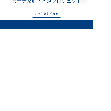
ガーナ家庭下水道プロジェクト
もっと詳しく知る
JP
製品
スチールタンクにガラスを溶着
フュージョンボンドエポキシタンク
ステンレスタンク
亜鉛メッキ鋼タンク
アルミドーム屋根
貯蔵タンク屋根
EPC テクニカルサポート