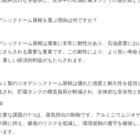
の組み合わせを提供し、世界中の石油貯蔵タンクでの選択肢と
デシックドーム屋根を選ぶ理由は何ですか？
デシックドーム屋根は腐食に非常に耐性があり、石油産業にお
にさらされる重要な要素です。この耐性により、より長い寿命
、著しい経済的利益がもたらされます。
ルミ製のジオデシックドーム屋根は優れた強度と耐久性を提供
化され、貯蔵タンクの構造負荷が軽減され、全体的な安全性と
:
主要な課題の1つは、蒸気排出の制御です。アルミニウムジオ
小限に抑え、爆発のリスクを低減し、環境規制の遵守を確保し
います。