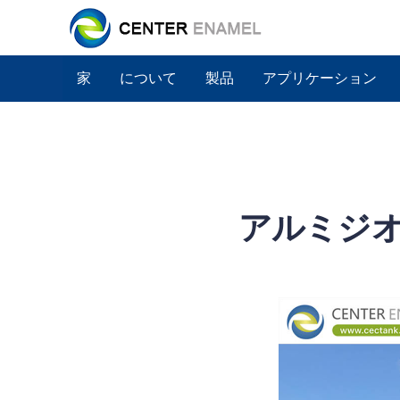
家
について
製品
アプリケーション
アルミジ