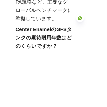
PA規格など、主要なグ
ローバルベンチマークに
準拠しています。
Center EnamelのGFSタ
ンクの期待耐用年数はど
JP
のくらいですか？
適切に設置・保守された
場合、Center EnamelのG
FSタンクは30年を超え
る長期耐用年数を持つよ
うに設計されており、優
れた構造的完全性と低い
ライフサイクルメンテナ