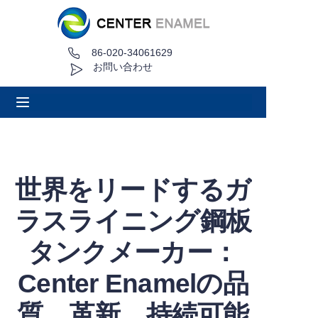
86-020-34061629
家
お問い合わせ
について
製品
アプリケーション
世界をリードするガ
プロジェクト事例
ラスライニング鋼板
見積もり依頼
タンクメーカー：
Center Enamelの品
ニュース
質、革新、持続可能
接触