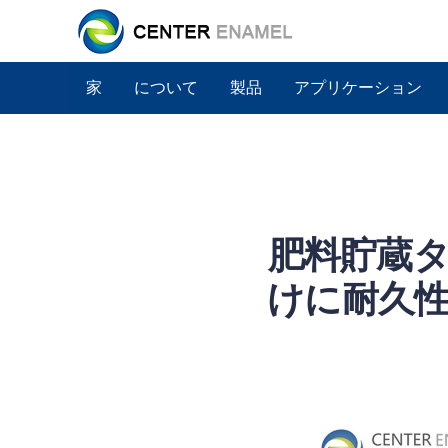
家
について
製品
アプリケーション
肥料貯蔵
けに耐久