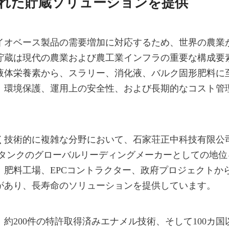
れた貯蔵ソリューションを提供
イオベース製品の需要増加に対応するため、世界の農業
貯蔵は現代の農業および農工業インフラの重要な構成要
液体栄養素から、スラリー、消化液、バルク固形肥料に
、環境保護、運用上の安全性、および長期的なコスト管
技術的に複雑な分野において、石家荘正中科技有限公司（Cen
蔵タンクのグローバルリーディングメーカーとしての地位
、肥料工場、EPCコントラクター、政府プロジェクトか
があり、長寿命のソリューションを提供しています。
、約200件の特許取得済みエナメル技術、そして100カ