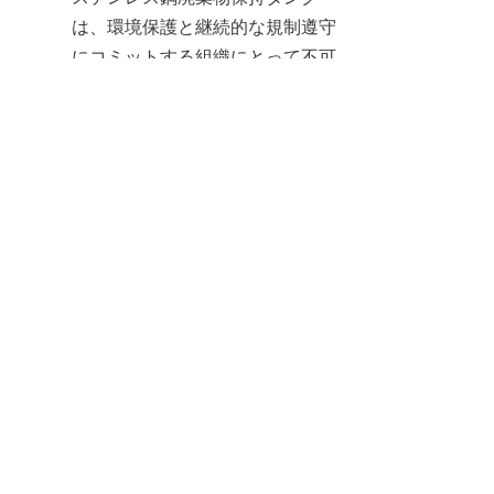
JP
は、環境保護と継続的な規制遵守
にコミットする組織にとって不可
欠なインフラです。攻撃的な媒体
に対する優れた化学抵抗性、重い
荷重に対する構造的永続性、廃棄
物除去の容易さに焦点を当てた目
的別設計は、有害な排水を保持す
る際に関連する腐食、漏れ、早期
故障のリスクを中和するために不
可欠です。これらは、数十年にわ
たる環境保護と運用の信頼性を確
保する高価値で低メンテナンスの
資産を表しています。
Center Enamelと提携することで、
クライアントはカスタマイズされ
た認証済みのモジュラー型ステン