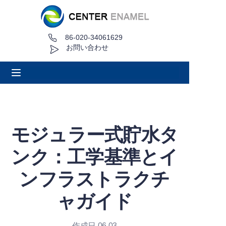
86-020-34061629
家
お問い合わせ
について
製品
アプリケーション
モジュラー式貯水タ
プロジェクト事例
ンク：工学基準とイ
見積もり依頼
ンフラストラクチ
ャガイド
ニュース
接触
作成日 06.03