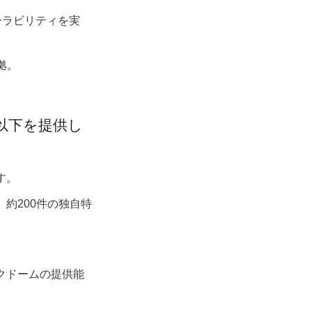
ケーラビリティを実
準拠。
は以下を提供し
す。
約200件の独自特
クドームの提供能