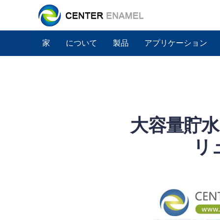
家
について
製品
アプリケーション
大容量貯水
リ