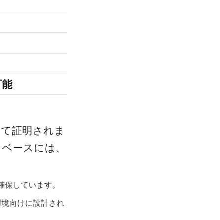
高
湿式作業の月数
現場での人的ミスのリスク
）
高い（大規模な掘削）
可能
拡張不可能
って証明されま
タベースには、
を確保しています。
嶼環境向けに設計され