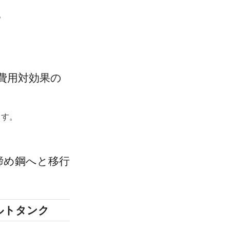
。
費用対効果の
ます。
締め鋼へと移行
ルトタンク
鉄筋コンクリート