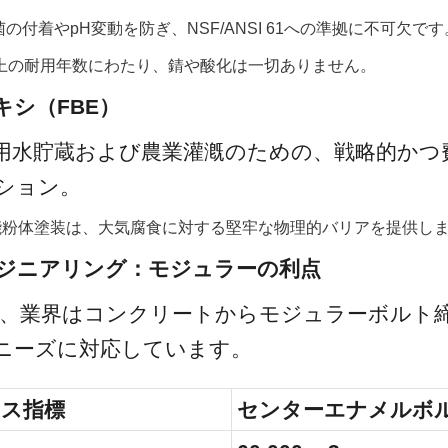
の付着やpH変動を防ぎ、NSF/ANSI 61への準拠に不可欠です
以上の耐用年数にわたり、錆や酸化は一切ありません。
キシ（FBE）
用水貯蔵および農業灌漑のための、戦略的かつ
ション。
能粉体塗装は、大気腐食に対する堅牢な物理的バリアを提供し
エンジニアリング：モジュラーの利点
でに、業界はコンクリートからモジュラーボルト
ニーズに対応しています。
ス指標
センターエナメルボ