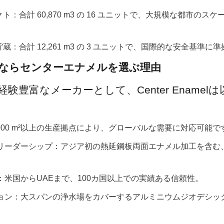
ト：合計 60,870 m3 の 16 ユニットで、大規模な都市のス
蔵：合計 12,261 m3 の 3 ユニットで、国際的な安全基準に
ンクならセンターエナメルを選ぶ理由
験豊富なメーカーとして、Center Enamel
0,000 m²以上の生産拠点により、グローバルな需要に対応可能で
ンリーダーシップ：アジア初の熱延鋼板両面エナメル加工を含む、
出：米国からUAEまで、100カ国以上での実績ある信頼性。
ーション：大スパンの浄水場をカバーするアルミニウムジオデシッ