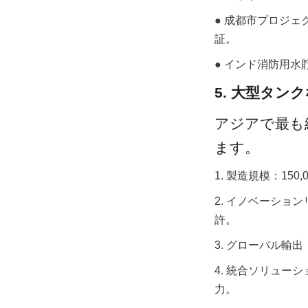
● 成都市プロジェク
証。
● インド消防用水貯
5. 大型タ
アジアで最も経
ます。
1. 製造規模：15
2. イノベーショ
許。
3. グローバル輸
4. 統合ソリュ
力。