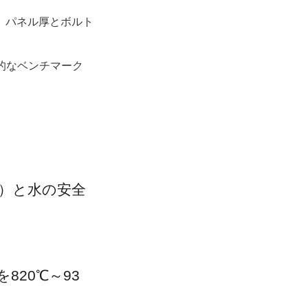
り、パネル厚とボルト
の国際的なベンチマーク
）と水の安全
20℃～93