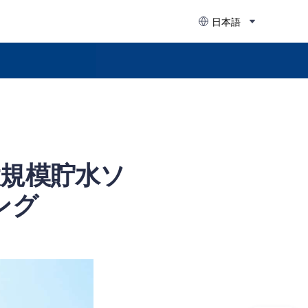
日本語
大規模貯水ソ
ング