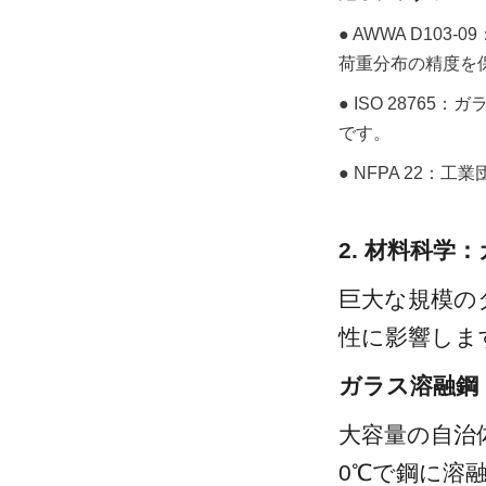
● AWWA D1
荷重分布の精度を
● ISO 28765
です。
● NFPA 22
2. 材料科学
巨大な規模の
性に影響しま
ガラス溶融鋼
大容量の自治
0℃で鋼に溶