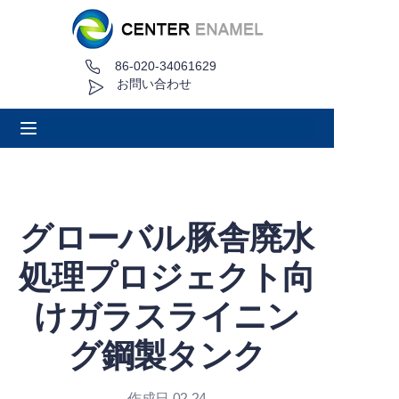
86-020-34061629
家
お問い合わせ
について
製品
アプリケーション
グローバル豚舎廃水
プロジェクト事例
処理プロジェクト向
見積もり依頼
けガラスライニン
グ鋼製タンク
ニュース
接触
作成日 02.24