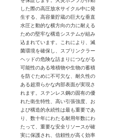
を保証します。火災ポンプが作動
した際の高圧放水サイクル中に発
生する、高容量貯蔵の巨大な垂直
水圧と動的な横方向の力に耐える
ための堅牢な構造システムが組み
込まれています。これにより、滅
菌環境を確保し、スプリンクラー
ヘッドの危険な詰まりにつながる
可能性のある堆積物や生物の蓄積
を防ぐために不可欠な、耐久性の
ある超滑らかな内部表面が実現さ
れます。ステンレス鋼の固有の優
れた衛生特性、高い引張強度、お
よび構造的永続性は最も重要であ
り、数十年にわたる耐用年数にわ
たって、重要な安全リソースが確
実に保護され、信頼性が高く効率