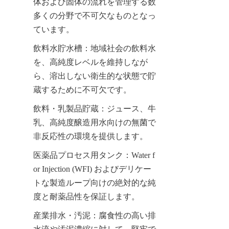
体および固体の流れを管理する数
多くの分野で不可欠なものとなっ
ています。
飲料水貯水槽：地域社会の飲料水
を、高純度レベルを維持しなが
ら、溶出しない衛生的な状態で貯
蔵するために不可欠です。
飲料・乳製品貯蔵：ジュース、牛
乳、高純度醸造用水向けの無菌で
非反応性の環境を提供します。
医薬品プロセス用タンク：Water f
or Injection (WFI) およびデリケー
トな製造ループ向けの絶対的な純
度と耐薬品性を保証します。
産業排水・汚泥：腐食性の高い排