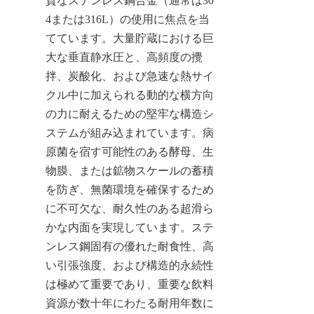
質なステンレス鋼合金（通常は30
4または316L）の使用に焦点を当
てています。大量貯蔵における巨
大な垂直静水圧と、高頻度の攪
拌、炭酸化、および急速な熱サイ
クル中に加えられる動的な横方向
の力に耐えるための堅牢な構造シ
ステムが組み込まれています。病
原菌を宿す可能性のある酵母、生
物膜、または鉱物スケールの蓄積
を防ぎ、無菌環境を確保するため
に不可欠な、耐久性のある超滑ら
かな内面を実現しています。ステ
ンレス鋼固有の優れた耐食性、高
い引張強度、および構造的永続性
は極めて重要であり、重要な飲料
資源が数十年にわたる耐用年数に