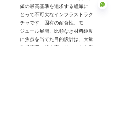
値の最高基準を追求する組織に
とって不可欠なインフラストラク
チャです。固有の耐食性、モ
ジュール展開、比類なき材料純度
JP
に焦点を当てた目的設計は、大量
飲料管理に伴う高いリスクを中和
するために不可欠です。これら
は、数十年にわたり重要な飲料資
源の継続的かつ安全な管理を保証
する、高価値でメンテナンスの少
ない資産です。
センターエナメルという中国のス
テンレス鋼飲料処理タンクの専門
メーカーと提携することで、クラ
イアントはカスタマイズされた認
証済みのモジュラー式ステンレス