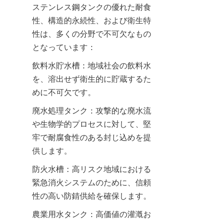
ステンレス鋼タンクの優れた耐食
性、構造的永続性、および衛生特
性は、多くの分野で不可欠なもの
となっています：
飲料水貯水槽：地域社会の飲料水
を、溶出せず衛生的に貯蔵するた
めに不可欠です。
廃水処理タンク：攻撃的な廃水流
や生物学的プロセスに対して、堅
牢で耐腐食性のある封じ込めを提
供します。
防火水槽：高リスク地域における
緊急消火システムのために、信頼
性の高い防錆供給を確保します。
農業用水タンク：高価値の灌漑お