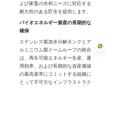
よび家畜の水和ニーズに対応する
耐久性のある貯水を提供します。
バイオエネルギー資産の長期的な
確保
ステンレス製加水分解タンクとア
ルミニウム製ドームルーフの統合
は、再生可能エネルギー生産、運
用効率、および長期的な資産価値
の最高基準にコミットする組織に
JP
とって不可欠なインフラストラク
チャを表します。固有の耐食性、
モジュール展開、および比類のな
い材料保護に焦点を当てた専用設
計は、バルク有機前処理に関連す
る高いリスクを中和するために不
可欠です。これらは、数十年にわ