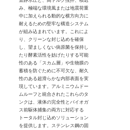
直静水圧と、高トルク撹拌、積込
み、極端な環境風または地震荷重
中に加えられる動的な横方向力に
耐えるための堅牢な構造システム
が組み込まれています。これによ
り、クリーンな封じ込めを確保
し、望ましくない病原菌を保持し
たり酵素活性を妨げたりする可能
性のある「スカム層」や生物膜の
蓄積を防ぐために不可欠な、耐久
性のある超滑らかな内部表面を実
現しています。アルミニウムドー
ムルーフと統合されたこれらのタ
ンクは、液体の完全性とバイオガ
ス前駆体捕集の両方に対応する
トータル封じ込めソリューション
を提供します。ステンレス鋼の固