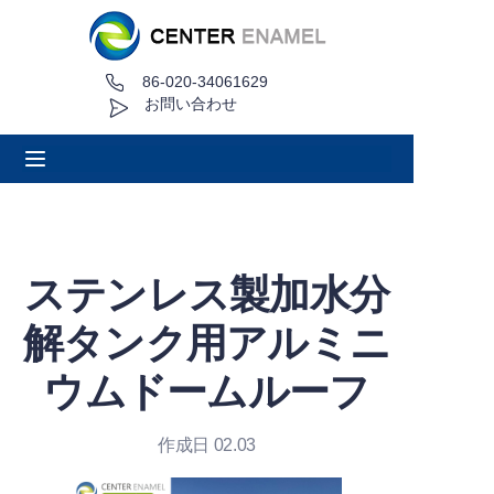
86-020-34061629
家
お問い合わせ
について
製品
アプリケーション
ステンレス製加水分
プロジェクト事例
解タンク用アルミニ
見積もり依頼
ウムドームルーフ
ニュース
作成日 02.03
接触