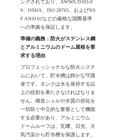
ングされており、AWWA D103-0
9、OSHA、ISO 28765、およびNS
F ANSI 61などの厳格な国際基準
への準拠を保証します。
準備の義務：防火がステンレス鋼
とアルミニウムのドーム屋根を要
求する理由
プロフェッショナルな防火システ
ムにおいて、貯水槽は静かな守護
者です。タンクは水を保持する以
上の役割を果たさなければなりま
せん。構造シェルや水質の劣化を
一切防ぐ中立的な要塞として機能
する必要があり、アルミニウム
ドームルーフは、瓦礫、日光、大
気汚染から貯水槽を保護します。