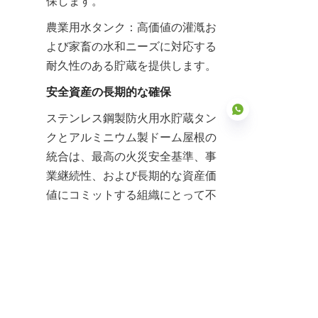
保します。
農業用水タンク：高価値の灌漑お
よび家畜の水和ニーズに対応する
耐久性のある貯蔵を提供します。
安全資産の長期的な確保
ステンレス鋼製防火用水貯蔵タン
クとアルミニウム製ドーム屋根の
統合は、最高の火災安全基準、事
業継続性、および長期的な資産価
JP
値にコミットする組織にとって不
可欠なインフラストラクチャを表
します。本質的な耐食性、モ
ジュール式の展開、および比類の
ない構造保護に焦点を当てた専用
設計は、大量の緊急用水管理に伴
う高いリスクを中和するために不