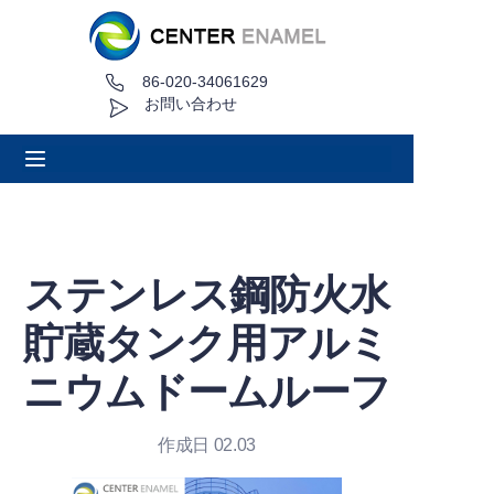
86-020-34061629
家
お問い合わせ
について
製品
アプリケーション
ステンレス鋼防火水
プロジェクト事例
貯蔵タンク用アルミ
見積もり依頼
ニウムドームルーフ
ニュース
作成日 02.03
接触