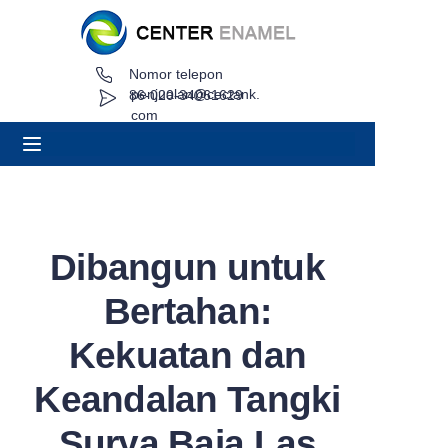
Nomor telepon
Rumah
penjualan@cectank.
86-020-34061629
com
Tentang
Produk
Aplikasi
Dibangun untuk
Kasus Proyek
Bertahan:
Minta Penawaran
Kekuatan dan
Keandalan Tangki
Berita
Surya Baja Las
Kontak