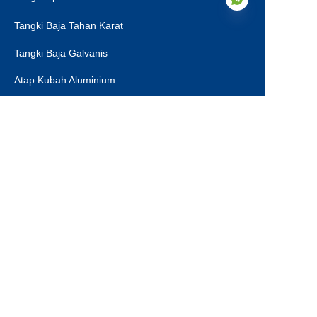
Tangki Baja Tahan Karat
Tangki Baja Galvanis
ID
Atap Kubah Aluminium
Atap Tangki Penyimpanan
Dukungan Teknis EPC
Aplikasi
Tangki Air Minum
Tangki Air Limbah Industri
Pencerna Anaerobik
Tangki Lindi
Tangki Air Pertanian