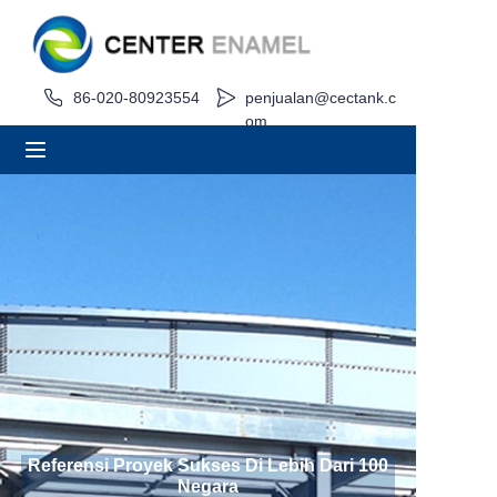
Rumah
86-020-80923554
penjualan@cectank.c
om
Tentang
Produk
Aplikasi
Kasus Proyek
Minta Penawaran
Berita
Referensi Proyek Sukses Di Lebih Dari 100
Negara
Kontak