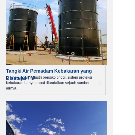
Tangki Air Pemadam Kebakaran yang
Di lingkungan industri berisiko tinggi, sistem proteksi
Disetujui FM
kebakaran hanya dapat diandalkan sejauh sumber
airnya.