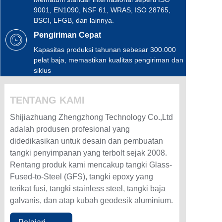
9001, EN1090, NSF 61, WRAS, ISO 28765,
BSCI, LFGB, dan lainnya.
Pengiriman Cepat
Kapasitas produksi tahunan sebesar 300.000
pelat baja, memastikan kualitas pengiriman dan
siklus
TENTANG KAMI
Shijiazhuang Zhengzhong Technology Co.,Ltd
adalah produsen profesional yang
didedikasikan untuk desain dan pembuatan
tangki penyimpanan yang terbolt sejak 2008.
Rentang produk kami mencakup tangki Glass-
Fused-to-Steel (GFS), tangki epoxy yang
terikat fusi, tangki stainless steel, tangki baja
galvanis, dan atap kubah geodesik aluminium.