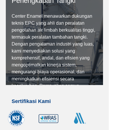
Perlengkapan Tangki
Center Enamel menawarkan dukungan
teknis EPC yang ahli dan peralatan
pengolahan air limbah berkualitas tinggi,
termasuk peralatan tambahan tangki.
Dengan pengalaman industri yang luas,
kami menyediakan solusi yang
komprehensif, andal, dan efisien yang
mengoptimalkan kinerja sistem,
mengurangi biaya operasional, dan
meningkatkan efisiensi secara
keseluruhan. Percayakan semua
kebutuhan pengolahan air limbah Anda
kepada Center Enamel.
Sertifikasi Kami