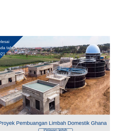
lesai
da tahun
021
Proyek Pembuangan Limbah Domestik Ghana
Pelajari lebih