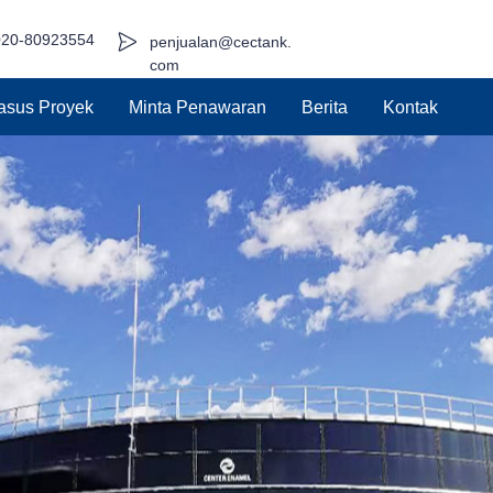
020-80923554
penjualan@cectank.
com
asus Proyek
Minta Penawaran
Berita
Kontak