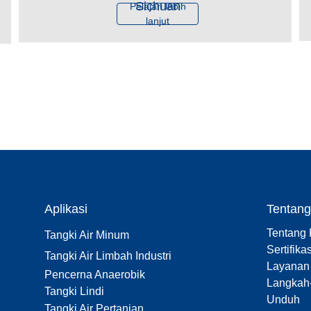
Sichuan
Pelajari lebih
lanjut
Aplikasi
Tentan
Tentang
Tangki Air Minum
Sertifikas
Tangki Air Limbah Industri
Layanan
Pencerna Anaerobik
Langkah-
Tangki Lindi
Unduh
Tangki Air Pertanian