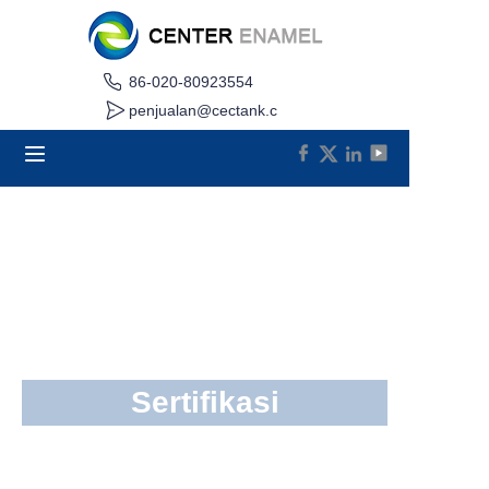
86-020-80923554
Rumah
penjualan@cectank.c
om
Tentang
Produk
Aplikasi
Kasus Proyek
Minta Penawaran
Sertifikasi
Berita
Kontak