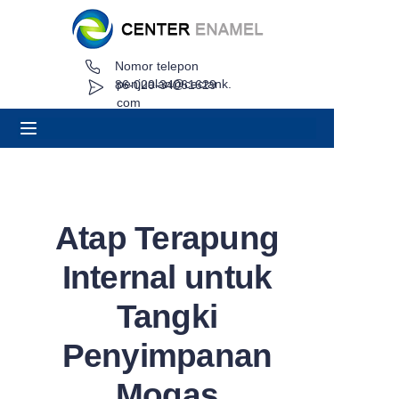
Nomor telepon
Rumah
penjualan@cectank.
86-020-34061629
com
Tentang
Produk
Aplikasi
Atap Terapung
Kasus Proyek
Internal untuk
Minta Penawaran
Tangki
Penyimpanan
Berita
Mogas
Kontak