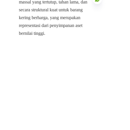
massal yang tertutup, tahan lama, dan 
secara struktural kuat untuk barang 
kering berharga, yang merupakan 
representasi dari penyimpanan aset 
ID
bernilai tinggi.
Penyimpanan bensin motor yang 
sukses, aman, dan ekonomis 
memerlukan solusi penahanan yang 
tanpa kompromi. Integrasi Atap 
Mengapung Internal yang efisien 
tinggi dalam Tangki Penyimpanan 
Mogas premium memberikan hal ini, 
menawarkan pertahanan terbaik di 
industri terhadap kehilangan akibat 
penguapan, ketidakpatuhan 