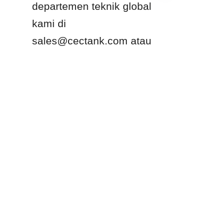
departemen teknik global 
kami di 
ID
sales@cectank.com atau 
hubungi 86-020-
34061629 untuk 
konsultasi teknis dan 
proposal desain yang 
sesuai dengan standar 
internasional.
Produk
Kaca yang Dilebur ke Tangki Baja