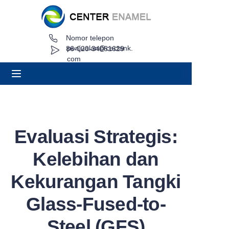
Nomor telepon
Rumah
penjualan@cectank.
86-020-34061629
com
Tentang
Produk
Aplikasi
Evaluasi Strategis:
Kasus Proyek
Kelebihan dan
Minta Penawaran
Kekurangan Tangki
Glass-Fused-to-
Berita
Steel (GFS)
Kontak