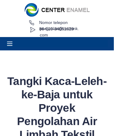
Nomor telepon
Rumah
penjualan@cectank.
86-020-34061629
com
Tentang
Produk
Aplikasi
Tangki Kaca-Leleh-
Kasus Proyek
ke-Baja untuk
Minta Penawaran
Proyek
Pengolahan Air
Berita
Limbah Tekstil
Kontak