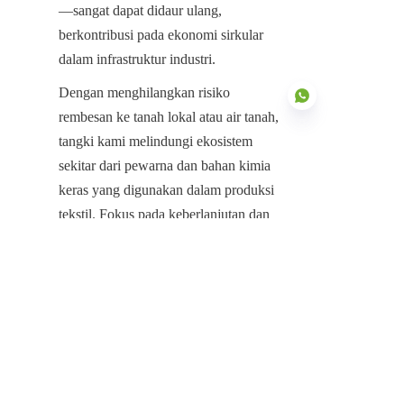
—sangat dapat didaur ulang, 
berkontribusi pada ekonomi sirkular 
dalam infrastruktur industri.
Dengan menghilangkan risiko 
rembesan ke tanah lokal atau air tanah, 
tangki kami melindungi ekosistem 
sekitar dari pewarna dan bahan kimia 
ID
keras yang digunakan dalam produksi 
tekstil. Fokus pada keberlanjutan dan 
ketahanan struktural ini memastikan 
fasilitas tetap menjadi aset berharga 
selama beberapa dekade, memberikan 
biaya siklus hidup total terendah untuk 
infrastruktur industri hijau.
Mengamankan Masa Depan 
Pengelolaan Air Industri