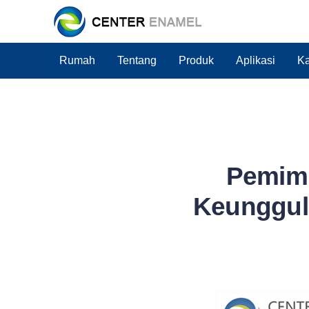
Rumah
Tentang
Produk
Aplikasi
Ka
Pemimp
Keunggul