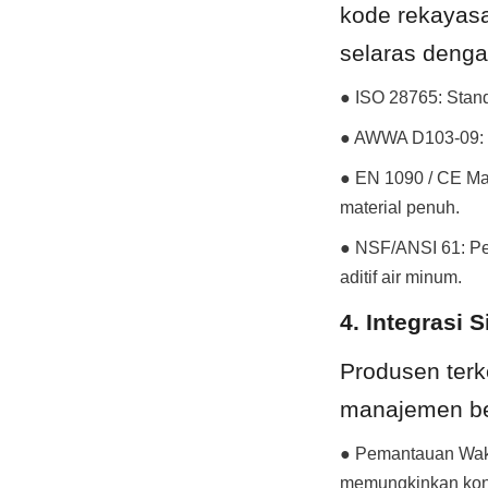
kode rekayasa
selaras denga
● ISO 28765: Stand
● AWWA D103-09: To
● EN 1090 / CE Mar
material penuh.
● NSF/ANSI 61: Pe
aditif air minum.
4. Integrasi 
Produsen ter
manajemen be
● Pemantauan Waktu
memungkinkan kontr