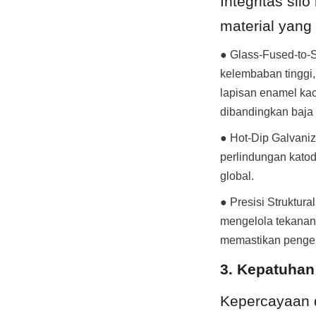
Integritas sil
material yang
● Glass-Fused-to-St
kelembaban tinggi,
lapisan enamel kac
dibandingkan baja 
● Hot-Dip Galvaniz
perlindungan katodi
global.
● Presisi Struktur
mengelola tekanan 
memastikan pengel
3. Kepatuhan
Kepercayaan d