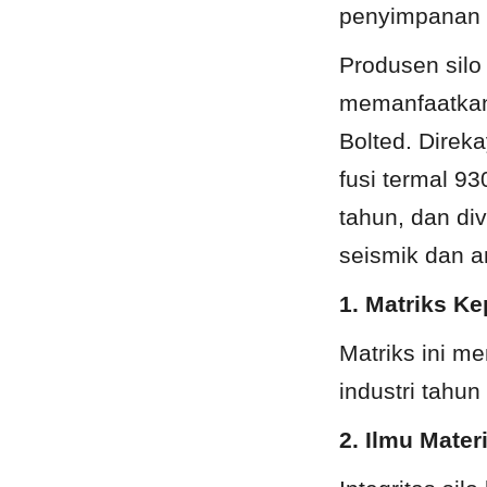
penyimpanan cu
Produsen silo
memanfaatkan 
Bolted. Direk
fusi termal 9
tahun, dan div
seismik dan a
1. Matriks Ke
Matriks ini m
industri tahun
2. Ilmu Mater