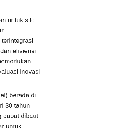
 untuk silo 
r 
rintegrasi. 
an efisiensi 
memerlukan 
luasi inovasi 
l) berada di 
i 30 tahun 
 dapat dibaut 
r untuk 