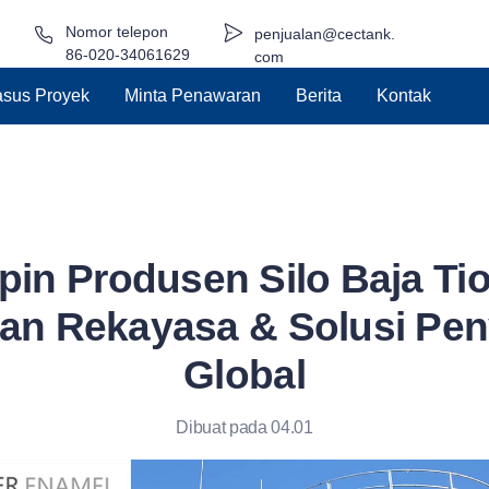
Nomor telepon
penjualan@cectank.
86-020-34061629
com
sus Proyek
Minta Penawaran
Berita
Kontak
in Produsen Silo Baja Ti
an Rekayasa & Solusi Pe
Global
Dibuat pada 04.01