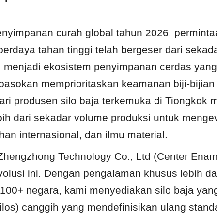
nyimpanan curah global tahun 2026, permintaan
erdaya tahan tinggi telah bergeser dari sekada
enjadi ekosistem penyimpanan cerdas yang te
 pasokan memprioritaskan keamanan biji-bijian d
cari produsen silo baja terkemuka di Tiongkok 
bih dari sekadar volume produksi untuk mengeva
han internasional, dan ilmu material.
Zhengzhong Technology Co., Ltd (Center Ename
volusi ini. Dengan pengalaman khusus lebih dar
 100+ negara, kami menyediakan silo baja yang
silos) canggih yang mendefinisikan ulang standa