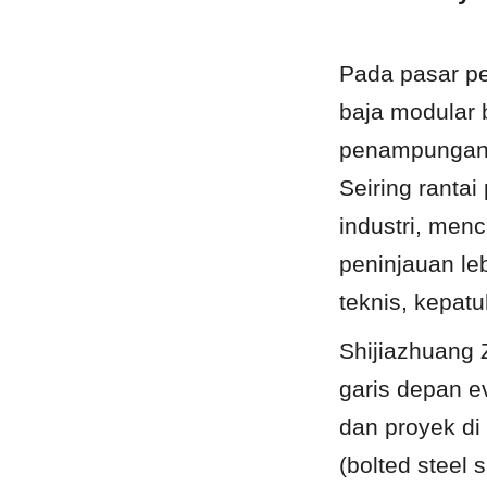
Pada pasar pe
baja modular b
penampungan m
Seiring rantai
industri, men
peninjauan le
teknis, kepatu
Shijiazhuang 
garis depan e
dan proyek di
(bolted steel 