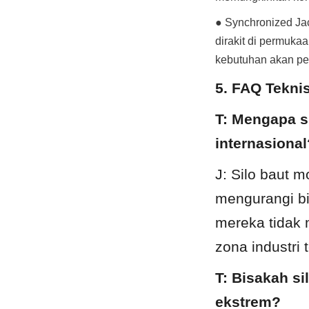
● Synchronized Jac
dirakit di permuka
kebutuhan akan per
5. FAQ Teknis
T: Mengapa si
internasional
J: Silo baut m
mengurangi bi
mereka tidak 
zona industri 
T: Bisakah si
ekstrem?