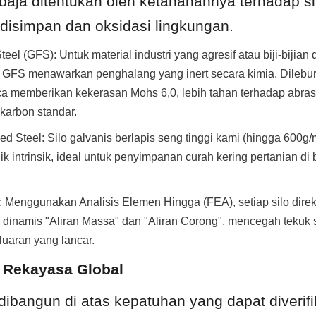
o baja ditentukan oleh ketahanannya terhadap sif
 disimpan dan oksidasi lingkungan.
eel (GFS): Untuk material industri yang agresif atau biji-bijian 
 GFS menawarkan penghalang yang inert secara kimia. Dilebur
a memberikan kekerasan Mohs 6,0, lebih tahan terhadap abras
karbon standar.
ed Steel: Silo galvanis berlapis seng tinggi kami (hingga 600g
k intrinsik, ideal untuk penyimpanan curah kering pertanian di b
al: Menggunakan Analisis Elemen Hingga (FEA), setiap silo dire
dinamis "Aliran Massa" dan "Aliran Corong", mencegah tekuk st
uaran yang lancar.
 Rekayasa Global
ibangun di atas kepatuhan yang dapat diverifik