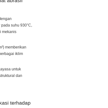
at abrasif 
dengan 
 pada suhu 930°C, 
i mekanis 
/m²) memberikan 
erbagai iklim 
kayasa untuk 
ruktural dan 
asi terhadap 