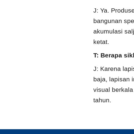
J: Ya. Produs
bangunan spes
akumulasi salj
ketat.
T: Berapa si
J: Karena lapi
baja, lapisan 
visual berkala
tahun.