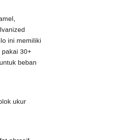
amel, 
vanized 
 ini memiliki 
 pakai 30+ 
 untuk beban 
lok ukur 