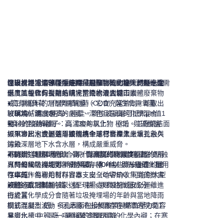
垃圾掩埋場遠非僅僅是埋藏廢棄物的土堆，而是一個
滲出水是工業領域中最具侵蝕性且變化極大的廢水之
在設計滲濾液儲存系統時，選擇正確的建築材料是降
儲罐材料 化學與耐腐蝕性 結構壽命 風險概況與維護需
高度工程化的封閉系統。當雨水滲入城市固體廢棄物
一，其中含有複雜的環境污染物混合物：
低風險並確保長期結構完整性的最關鍵因素。
求
或工業廢料的層層堆積物時，它會充當溶劑，萃取出
●高有機負荷：化學需氧量（COD）與生化需氧量
被稱為「滲出水」的劇毒、深色且惡臭的化學混合
（BOD）濃度極高。
玻璃燒結鋼（GFS） 極佳。惰性玻璃層可抵禦pH值1
物。
●腐蝕性溶解離子：高濃度的氯化物（Cl）與硫酸鹽
至14的酸鹼範圍。 高（30年以上） 極低。工廠燒結面
如果滲出水洩漏到周圍環境中，它會滲入土壤並永久
（SO4），會迅速導致傳統金屬材料產生嚴重孔蝕與
板不會起泡或剝落；被視為全球行業標準。
污染深層地下水含水層，構成嚴重威脅。
鏽蝕。
為防止這種環境危害，現代固體廢棄物處理設施使用
●揮發性氣體與氮化合物：高濃度的腐蝕性氨氮
不鏽鋼（316L等級） 高。對高氯化物濃度引起的點蝕
專門的垃圾掩埋場滲出水儲存槽。這些高安全性的儲
（NH3N），以及溶解態甲烷（CH4）與有毒硫化氫
具有優異防護能力。 非常高（40年以上） 極低。耐用
存單元作為專用暫存容器，安全地容納收集到的有害
（H2S）。
性卓越，但初始材料資本支出（CAPEX）可能對大型
液體，直到其能被泵送至現場處理設施或安全運離進
●重金屬：濃縮的鐵、鎘、鉛、汞與鉻微量成分。
設施造成限制。
行處置。
由於其化學成分會隨著垃圾掩埋場的年齡與當地降雨
模式而劇烈波動，因此將滲出水儲存在標準的現成工
鋼筋混凝土 低。多孔表面在接觸酸類與結晶壓力時容
業廢水槽中，是一項極高的營運風險。
易劣化。 中等 高。需頻繁塗覆昂貴的化學內襯；在寒