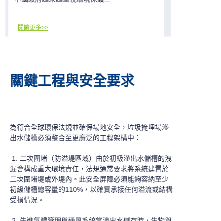
閱讀更多>>
關鍵工程與安全要求
為符合全球環保法規並確保場地安全，垃圾掩埋場滲
出水儲槽必須整合至更廣泛的工程架構中：
1. 二次圍堵（防溢堤區域）由於初級滲出水儲槽的洩
漏會構成重大環境責任，法規通常要求將系統建置於
二次圍堵堤或外堤內。此安全屏障必須能夠容納至少
初級儲槽總容量的110%，以確實承接任何溢流或結構
受損情況。
2. 先進氣體管理與通風系統當滲出水儲存時，生物與