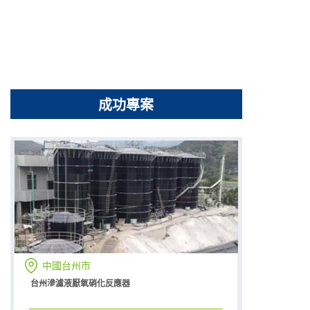
成功專案
中國台州市
台州滲濾液厭氧硝化反應器