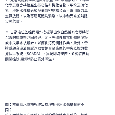
化學反應會持續產生揮發性有機化合物、甲烷及硫化
氫。滲出水儲槽必須配備氣密結構頂蓋、專用壓力真
空釋放閥，以及專屬氣體洗滌塔，以中和異味並消除
火災危險。
3. 自動液位監控與傾斜底板滲出水自然帶有會隨時間
沉澱的厚重懸浮固體與污泥。先進儲槽採用傾斜底板
或中央集水坑設計，以簡化污泥清除作業。此外，雷
達或超音波液位感測器會整合至廠區的中央監控與數
據採集系統（SCADA），實現即時監控，並觸發自動
關閉控制機制以防止意外滿溢。
問：標準廢水儲槽與垃圾掩埋場滲出水儲槽有何不
同？