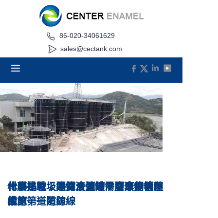
86-020-34061629
家
sales@cectank.com
關於
產品
應用
專案案例
請求報價
什麼是垃圾滲濾液儲罐？廢棄物管理
什麼是垃圾滲濾液儲罐？廢棄物管理
化學挑戰：為何滲濾液需要專用儲存
材料比較：選擇合適的滲濾液儲槽結
訊息
的第一道防線
中的第一道防線
設施
構
接觸