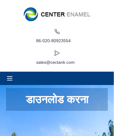
घर
के बारे में
86-020-80923554
उत्पादों
sales@cectank.com
अनुप्रयोग
परियोजना मामला
डाउनलोड करना
कोट अनुरोध करें
समाचार
संपर्क