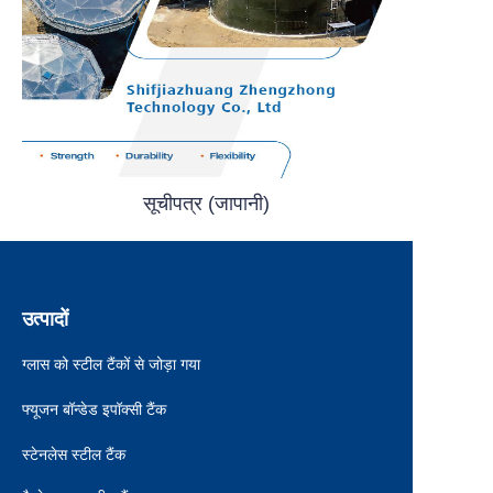
सूचीपत्र (जापानी)
उत्पादों
ग्लास को स्टील टैंकों से जोड़ा गया
फ्यूजन बॉन्डेड इपॉक्सी टैंक
स्टेनलेस स्टील टैंक