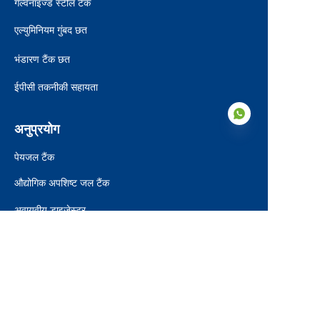
गैल्वेनाइज्ड स्टील टैंक
एल्युमिनियम गुंबद छत
भंडारण टैंक छत
ईपीसी तकनीकी सहायता
अनुप्रयोग
पेयजल टैंक
औद्योगिक अपशिष्ट जल टैंक
HIN
अवायवीय डाइजेस्टर
लीचेट टैंक
कृषि जल टैंक
अग्नि जल टैंक