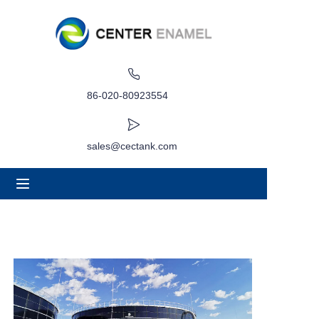
घर
के बारे में
86-020-80923554
उत्पादों
sales@cectank.com
अनुप्रयोग
परियोजना मामला
कोट अनुरोध करें
समाचार
संपर्क