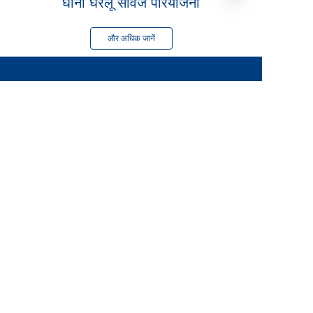
घाना घरेलू सीवेज परियोजना
और अधिक जानें
HIN
उत्पादों
ग्लास को स्टील टैंकों से जोड़ा गया
फ्यूजन बॉन्डेड इपॉक्सी टैंक
स्टेनलेस स्टील टैंक
गैल्वेनाइज्ड स्टील टैंक
एल्युमिनियम गुंबद छत
भंडारण टैंक छत
ईपीसी तकनीकी सहायता