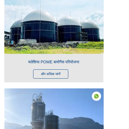
मलेशिया POME बायोगैस परियोजना
और अधिक जानें
HIN