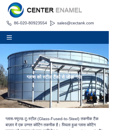
86-020-80923554
sales@cectank.com
घर
के बारे में
उत्पादों
अनुप्रयोग
ग्लास को स्टील टैंकों से जोड़ा गया
परियोजना मामला
कोट अनुरोध करें
समाचार
ग्लास-फ्यूज्ड-टू-स्टील (Glass-Fused-to-Steel) तकनीक टैंक
बाज़ार में एक उन्नत कोटिंग तकनीक है। पिघला हुआ ग्लास कोटिंग
संपर्क