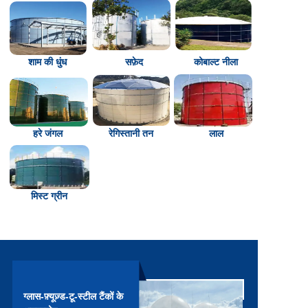
शाम की धुंध
सफ़ेद
कोबाल्ट नीला
हरे जंगल
रेगिस्तानी तन
लाल
मिस्ट ग्रीन
ग्लास-फ़्यूज़्ड-टू-स्टील टैंकों के