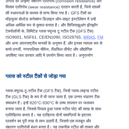
उत्पाद को उत्कृष्ट संक्षारण प्रतिरोध (corrosion resistance) और
घिसाव प्रतिरोध (wear resistance) प्रदान करती है, जिसे दशकों
की स्थापनाओं के माध्यम से मान्य किया गया है। GFS टैंकों का
मॉड्यूलर बोल्टेड कनेक्शन डिज़ाइन ऑन-साइट इंस्टॉलेशन में उन्हें
अधिक आर्थिक रूप से कुशल बनाता है। और शिजियाझुआंग झेंगझोंग
टेक्नोलॉजी कं, लिमिटेड ग्लास फ्यूज्ड टू स्टील टैंक (GFS टैंक)
ISO9001, NSF61, CE/EN1090, ISO28765,
WRAS
,
FM
और अन्य अंतरराष्ट्रीय मानकों के अनुरूप हैं, और इनका व्यापक रूप से
बायो-एनर्जी, नगरपालिका सीवेज, लैंडफिल लीचेट और औद्योगिक
अपशिष्ट जल उपचार आदि में उपयोग किया जाता है। अनुप्रयोग
ग्लास को स्टील टैंकों से जोड़ा गया
ग्लास-फ़्यूज़्ड-टू-स्टील टैंक (GFS टैंक), जिन्हें ग्लास-लाइन्ड स्टील
टैंक (GLS टैंक) के रूप में भी जाना जाता है, एक उन्नत भंडारण टैंक
समाधान हैं। इन्हें 820°C-930°C के उच्च तापमान पर जलाकर
बनाया जाता है, जिससे पिघला हुआ ग्लास स्टील प्लेट की सतह के साथ
प्रतिक्रिया करता है। यह प्रक्रिया दोनों सामग्रियों के इष्टतम
प्रदर्शन का पूरी तरह से लाभ उठाती है, जिससे एक मजबूत और
संक्षारण प्रतिरोधी बंधन बनता है। यह तकनीक स्टील की ताकत और