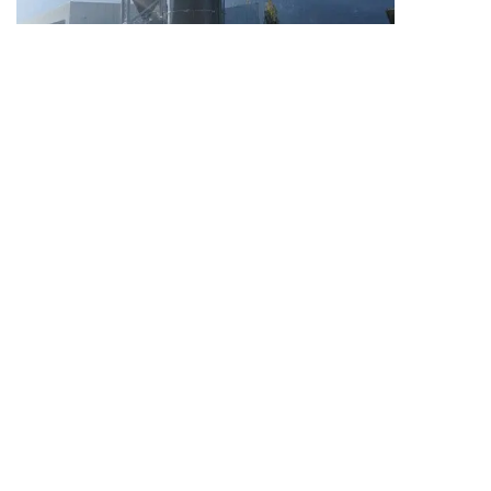
एस.मिशेल ए/ए, इटली में अन्न भंडार परियोजना
और अधिक जानें
उत्पादों
ग्लास को स्टील टैंकों से जोड़ा गया
फ्यूजन बॉन्डेड इपॉक्सी टैंक
स्टेनलेस स्टील टैंक