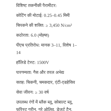
विशिष्ट तकनीकी पैरामीटर:
कोटिंग की मोटाई: 0.25–0.45 मिमी
चिपकने की शक्ति: ≥ 3,450 N/cm²
कठोरता: 6.0 (मोह्स)
पीएच प्रतिरोध: मानक 3–11, विशेष 1–
14
हॉलिडे टेस्ट: 1500V
पारगम्यता: गैस और तरल अभेद्य
सतह: चिकनी, चमकदार, एंटी-एडहेसिव
सेवा जीवन: ≥ 30 वर्ष
उपलब्ध रंगों में ब्लैक ब्लू, कोबाल्ट ब्लू, 
फॉरेस्ट ग्रीन, ग्रे ओलिव, डेजर्ट टैन, 