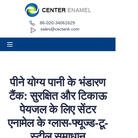
86-020-34061629
घर
sales@cectank.com
के बारे में
उत्पादों
अनुप्रयोग
पीने योग्य पानी के भंडारण
परियोजना मामला
टैंक: सुरक्षित और टिकाऊ
कोट अनुरोध करें
पेयजल के लिए सेंटर
एनामेल के ग्लास-फ्यूज्ड-टू-
समाचार
स्टील समाधान
संपर्क