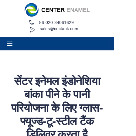
86-020-34061629
घर
sales@cectank.com
के बारे में
उत्पादों
अनुप्रयोग
सेंटर इनेमल इंडोनेशिया
परियोजना मामला
बांका पीने के पानी
कोट अनुरोध करें
परियोजना के लिए ग्लास-
फ्यूज्ड-टू-स्टील टैंक
समाचार
डिलिवर करता है
संपर्क