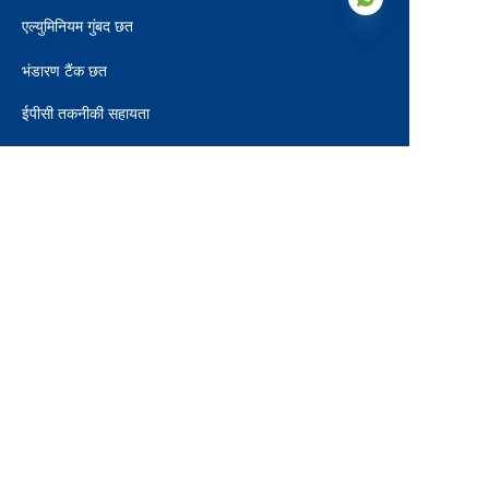
एल्युमिनियम गुंबद छत
भंडारण टैंक छत
HIN
ईपीसी तकनीकी सहायता
अनुप्रयोग
पेयजल टैंक
औद्योगिक अपशिष्ट जल टैंक
अवायवीय डाइजेस्टर
लीचेट टैंक
कृषि जल टैंक
अग्नि जल टैंक
शुष्क थोक भंडारण टैंक