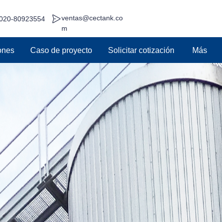
ventas@cectank.co
020-80923554
m
ones
Caso de proyecto
Solicitar cotización
Más