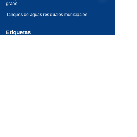
granel
Tanques de aguas residuales municipales
ES
Etiquetas
Recurso
Solicitar cotización
Noticias
Contacto
Servicios
Mapa del sitio
Productos
Vidrio fusionado a tanques de acero