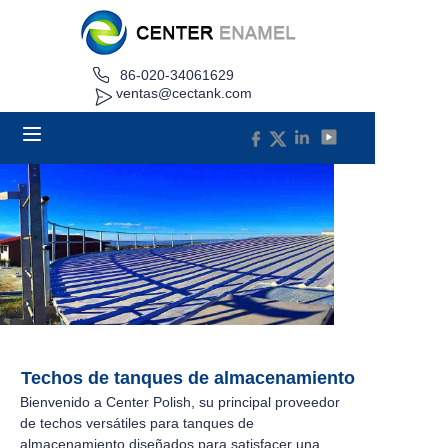
86-020-34061629
Hogar
ventas@cectank.com
Acerca de
Productos
Aplicaciones
Caso de proyecto
Solicitar cotización
Techos de tanques de almacenamiento
Noticias
Bienvenido a Center Polish, su principal proveedor
de techos versátiles para tanques de
almacenamiento diseñados para satisfacer una
Contacto