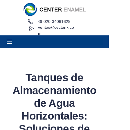
86-020-34061629
Hogar
ventas@cectank.co
m
Acerca de
Productos
Aplicaciones
Tanques de
Caso de proyecto
Almacenamiento
Solicitar cotización
de Agua
Horizontales:
Noticias
Soluciones de
Contacto