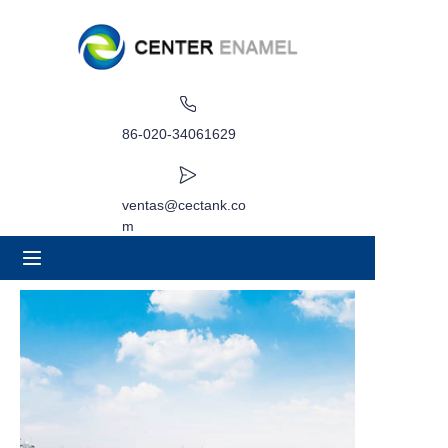
Hogar
Acerca de
86-020-34061629
Productos
ventas@cectank.co
m
Aplicaciones
Caso de proyecto
Solicitar cotización
Noticias
Contacto