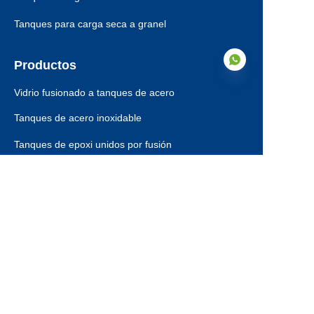
Tanques para carga seca a granel
Productos
Vidrio fusionado a tanques de acero
Tanques de acero inoxidable
ES
Tanques de epoxi unidos por fusión
Techos abovedados de aluminio
Techos de tanques de almacenamiento
Auxiliares de tanques
Dry Bulk Storage Tanks
Municipal Sewage Tanks