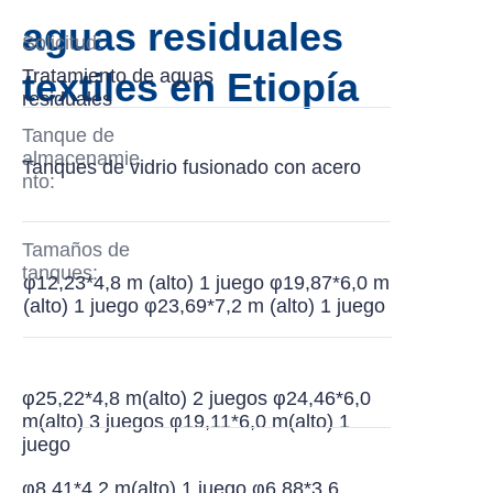
aguas residuales
Solicitud:
Tratamiento de aguas
textiles en Etiopía
residuales
Tanque de
almacenamie
Tanques de vidrio fusionado con acero
nto:
Tamaños de
tanques:
φ12,23*4,8 m (alto) 1 juego φ19,87*6,0 m
(alto) 1 juego φ23,69*7,2 m (alto) 1 juego
φ25,22*4,8 m(alto) 2 juegos φ24,46*6,0
m(alto) 3 juegos φ19,11*6,0 m(alto) 1
juego
φ8,41*4,2 m(alto) 1 juego φ6,88*3,6