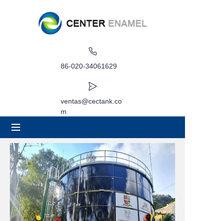
Hogar
Acerca de
86-020-34061629
Productos
ventas@cectank.co
m
Aplicaciones
Caso de proyecto
Solicitar cotización
Noticias
Contacto