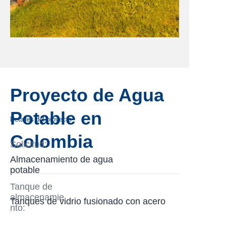
Proyecto de Agua
Potable en
Detalles del proyecto
Colombia
Solicitud:
Almacenamiento de agua
potable
Tanque de
almacenamie
Tanques de vidrio fusionado con acero
nto: