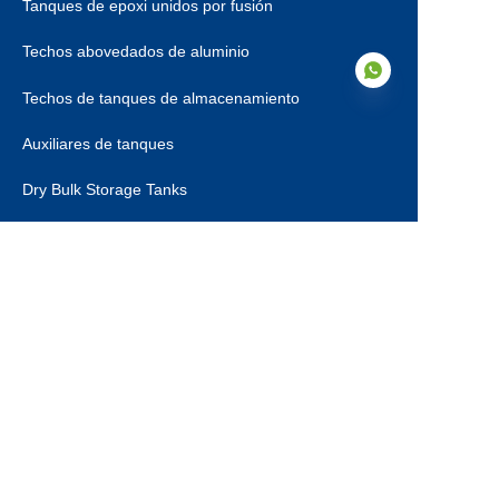
Tanques de epoxi unidos por fusión
Techos abovedados de aluminio
Techos de tanques de almacenamiento
Auxiliares de tanques
ES
Dry Bulk Storage Tanks
Municipal Sewage Tanks
Sobre nosotros
Sobre nosotros
Certificaciones
Pasos de producción
Contacto