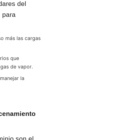
ares del 
 para 
so más las cargas 
rios que 
ugas de vapor.
manejar la 
cenamiento 
inio son el 