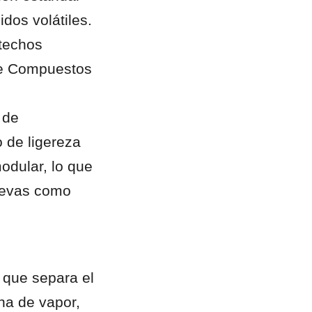
dos volátiles. 
techos 
de Compuestos 
de 
 de ligereza 
odular, lo que 
uevas como 
 que separa el 
na de vapor, 