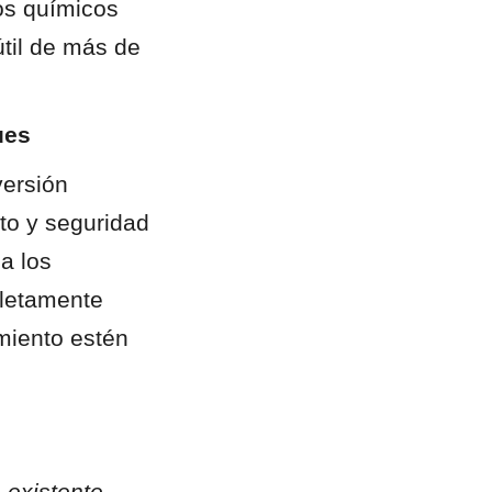
os químicos 
til de más de 
ues
ersión 
to y seguridad 
a los 
letamente 
iento estén 
existente 