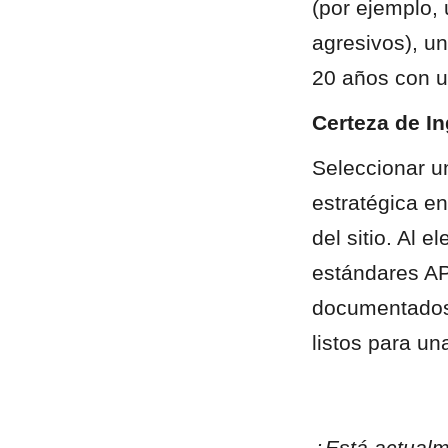
(por ejemplo, 
agresivos), un
20 años con 
Certeza de In
Seleccionar un
estratégica en
del sitio. Al e
estándares AP
documentados,
listos para un
¿Está actualm