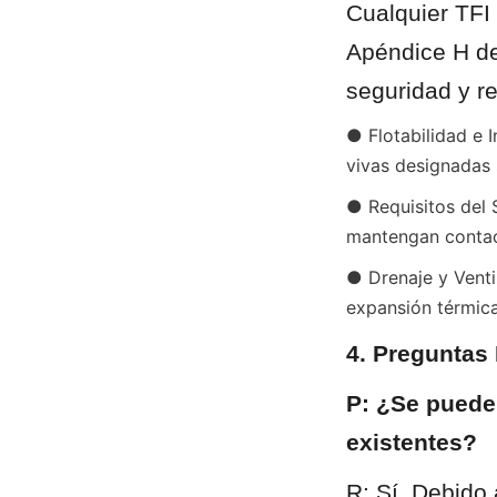
Cualquier TFI 
Apéndice H de 
seguridad y r
● Flotabilidad e 
vivas designadas 
● Requisitos del 
mantengan contac
● Drenaje y Venti
expansión térmica
4. Preguntas
P: ¿Se puede
existentes?
R: Sí. Debido 