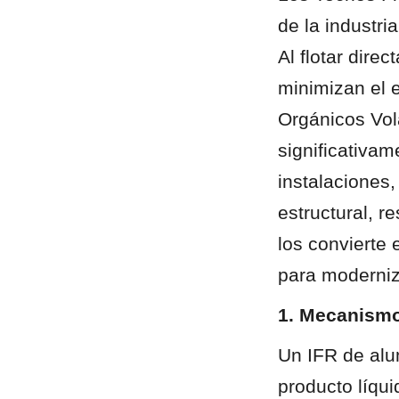
de la industri
Al flotar dire
minimizan el 
Orgánicos Vol
significativam
instalaciones,
estructural, r
los convierte 
para moderniz
1. Mecanismo
Un IFR de alum
producto líqui