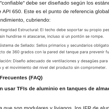
"confiable" debe ser diseñado según los estánd
API 650. Este es el punto de referencia global
endimiento, cubriendo:
Integridad Estructural: El techo debe soportar su propio pe
sin hundirse ni atascarse, incluso si un pontón se rompe.
Sistema de Sellado: Sellos primarios y secundarios obligato
to de 360 grados con la pared del tanque para prevenir f
lación: Diseño adecuado de ventilaciones y desagües para 
 y el movimiento del nivel del producto sin comprometer.
 Frecuentes (FAQ)
n usar TFIs de aluminio en tanques de alma
a que son modulares y livianos, los IFR de alum