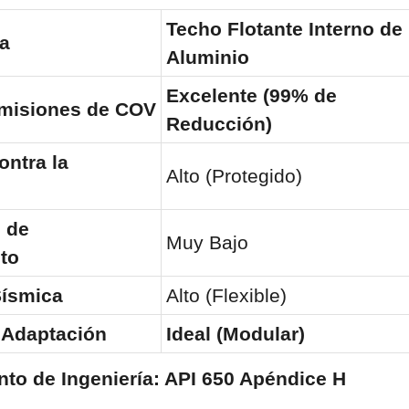
Techo Flotante Interno de 
ca
Aluminio
Excelente (99% de 
Emisiones de COV
Reducción)
ntra la 
Alto (Protegido)
de 
Muy Bajo
to
Sísmica
Alto (Flexible)
 Adaptación
Ideal (Modular)
nto de Ingeniería: API 650 Apéndice H