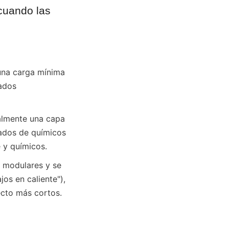
cuando las 
una carga mínima 
ados 
almente una capa 
ados de químicos 
 y químicos.
 modulares y se 
os en caliente"), 
ecto más cortos.