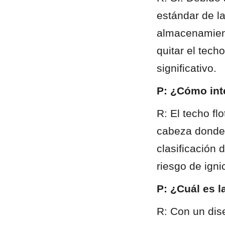
estándar de la
almacenamient
quitar el tech
significativo.
P: ¿Cómo inte
R: El techo fl
cabeza donde 
clasificación 
riesgo de igni
P: ¿Cuál es l
R: Con un dis