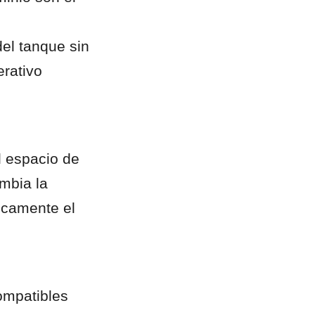
l tanque sin 
rativo 
l espacio de 
bia la 
icamente el 
mpatibles 