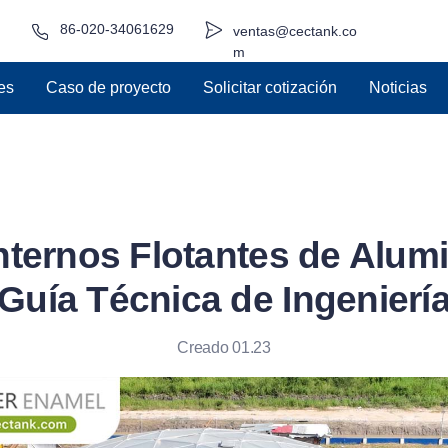
86-020-34061629
ventas@cectank.co
m
es
Caso de proyecto
Solicitar cotización
Noticias
nternos Flotantes de Alumin
Guía Técnica de Ingenierí
Creado 01.23