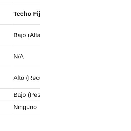
Techo Fijo de Acero
Techo Fl
Bajo (Alta Evaporación)
Moderad
N/A
Bajo (Ex
Alto (Recubrimiento/Pintura)
Moderad
Bajo (Pesado/Frágil)
Moderad
Ninguno
Difícil