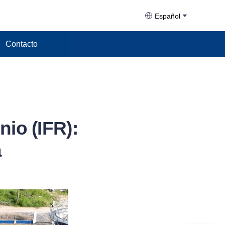
Español
Contacto
io (IFR):
a