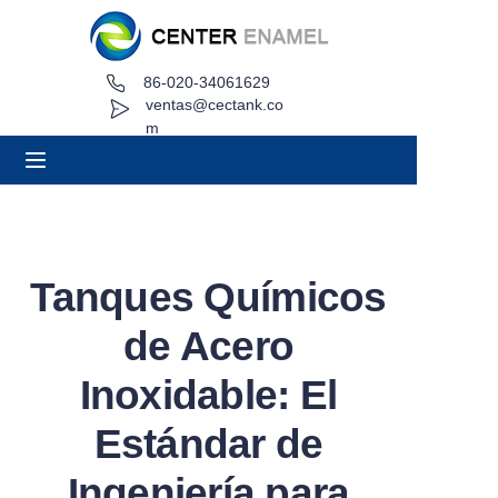
86-020-34061629
Hogar
ventas@cectank.co
m
Acerca de
Productos
Aplicaciones
Tanques Químicos
Caso de proyecto
de Acero
Solicitar cotización
Inoxidable: El
Estándar de
Noticias
Ingeniería para
Contacto