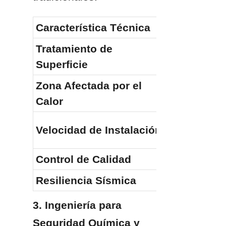
Característica Técnica
Acero Inoxi
Tratamiento de 
Decapado y
Superficie
Zona Afectada por el 
Ninguno (In
Calor
Velocidad de Instalación
60% Más Rá
Control de Calidad
Certificado
Resiliencia Sísmica
Superior (F
3. Ingeniería para 
Seguridad Química y 