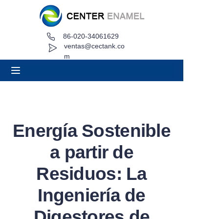
86-020-34061629
Hogar
ventas@cectank.co
m
Acerca de
Productos
Aplicaciones
Energía Sostenible
Caso de proyecto
a partir de
Solicitar cotización
Residuos: La
Ingeniería de
Noticias
Digestores de
Contacto