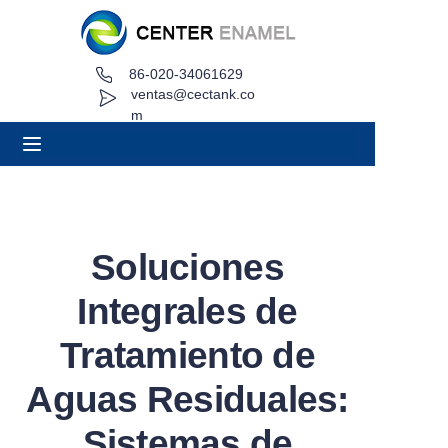
86-020-34061629
Hogar
ventas@cectank.co
m
Acerca de
Productos
Aplicaciones
Soluciones
Caso de proyecto
Integrales de
Solicitar cotización
Tratamiento de
Aguas Residuales:
Noticias
Sistemas de
Contacto