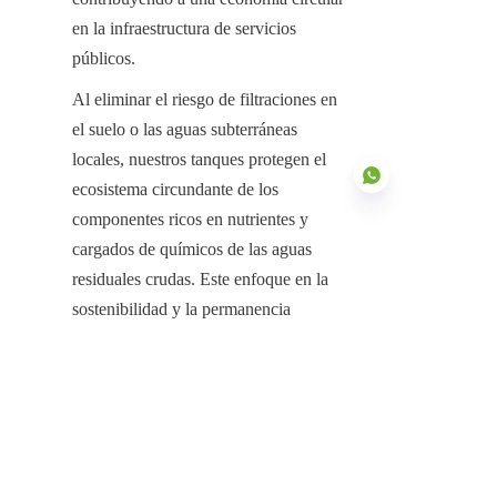
en la infraestructura de servicios 
públicos.
Al eliminar el riesgo de filtraciones en 
el suelo o las aguas subterráneas 
locales, nuestros tanques protegen el 
ecosistema circundante de los 
componentes ricos en nutrientes y 
cargados de químicos de las aguas 
residuales crudas. Este enfoque en la 
ES
sostenibilidad y la permanencia 
estructural garantiza que la instalación 
siga siendo un activo valioso durante 
muchas décadas, proporcionando el 
menor costo total del ciclo de vida 
para la infraestructura verde.