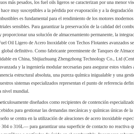
iduos más pesados, los fuel oils ligeros se caracterizan por una menor vi
os hace muy susceptibles a la pérdida por evaporación y a la degradación
mbustibles es fundamental para el rendimiento de los motores modernos d
iales sensibles. Para garantizar la preservación de la calidad del combus
 y proporcionar una solución de almacenamiento permanente, la integrac
el Oil Ligero de Acero Inoxidable con Techos Flotantes avanzados se h
a global definitivo. Como fabricante preeminente de Tanques de Almace
idable en China, Shijiazhuang Zhengzhong Technology Co., Ltd (Cente
avanzada y la ingeniería modular necesarias para asegurar estos vitales a
nencia estructural absoluta, una pureza química inigualable y una gestión
estros sistemas especializados representan el punto de referencia definit
 a nivel mundial.
eticulosamente diseñados como recipientes de contención especializados,
cebidos para gestionar las demandas mecánicas y químicas únicas de la g
iseño se centra en la utilización de aleaciones de acero inoxidable especi
304 o 316L— para garantizar una superficie de contacto no reactiva que