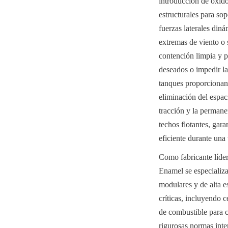
introducción de óxido
estructurales para so
fuerzas laterales diná
extremas de viento o s
contención limpia y 
deseados o impedir la
tanques proporcionan 
eliminación del espaci
tracción y la permanen
techos flotantes, gara
eficiente durante una
Como fabricante líder
Enamel se especializa
modulares y de alta e
críticas, incluyendo c
de combustible para ca
rigurosas normas i