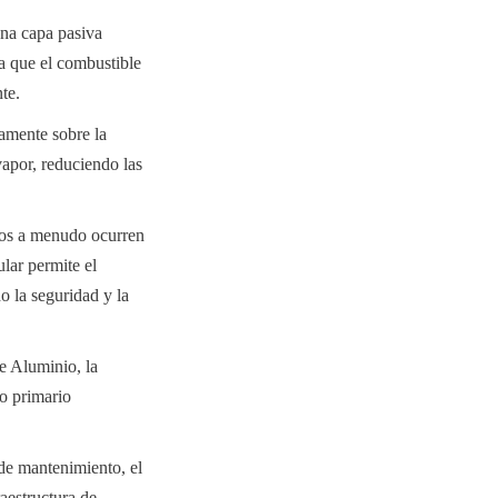
na capa pasiva 
a que el combustible 
te.
amente sobre la 
vapor, reduciendo las 
os a menudo ocurren 
lar permite el 
 la seguridad y la 
 Aluminio, la 
o primario 
e mantenimiento, el 
aestructura de 