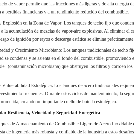
acio de vapor permite que las fracciones más ligeras y de alta energía de
a a pérdidas financieras y a un rendimiento reducido del combustible.
y Explosión en la Zona de Vapor: Los tanques de techo fijo que contien
 a la acumulación de mezclas de vapor-aire explosivas. Al eliminar el e
riesgo de ignición por rayos o descarga estática se elimina prácticamente
ad y Crecimiento Microbiano: Los tanques tradicionales de techo fijo 
 se condensa y se asienta en el fondo del combustible, promoviendo el
le" (contaminación microbiana) que obstruyen los filtros y corroen los 
Vulnerabilidad Estratégica: Los tanques de acero tradicionales requier
evestimiento frecuentes. Durante estos ciclos de mantenimiento, la segur
prometida, creando un importante cuello de botella estratégico.
da: Resiliencia, Velocidad y Seguridad Energética
nques de Almacenamiento de Combustible Ligero de Acero Inoxidable c
ta de ingeniería más robusta y confiable de la industria a estos desafíos