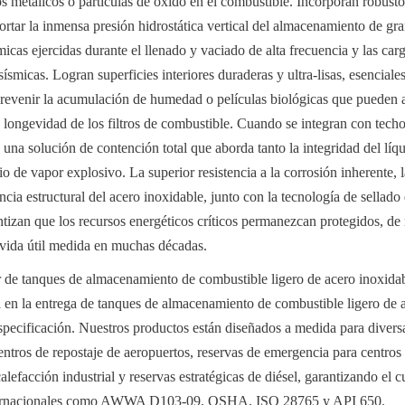
s metálicos o partículas de óxido en el combustible. Incorporan robustos
portar la inmensa presión hidrostática vertical del almacenamiento de gra
micas ejercidas durante el llenado y vaciado de alta frecuencia y las car
ísmicas. Logran superficies interiores duraderas y ultra-lisas, esenciales
prevenir la acumulación de humedad o películas biológicas que pueden a
 longevidad de los filtros de combustible. Cuando se integran con techos 
una solución de contención total que aborda tanto la integridad del líqu
o de vapor explosivo. La superior resistencia a la corrosión inherente, la 
cia estructural del acero inoxidable, junto con la tecnología de sellado 
ntizan que los recursos energéticos críticos permanezcan protegidos, de 
 vida útil medida en muchas décadas.
 de tanques de almacenamiento de combustible ligero de acero inoxidab
 en la entrega de tanques de almacenamiento de combustible ligero de a
specificación. Nuestros productos están diseñados a medida para diversa
entros de repostaje de aeropuertos, reservas de emergencia para centros 
lefacción industrial y reservas estratégicas de diésel, garantizando el 
nternacionales como AWWA D103-09, OSHA, ISO 28765 y API 650.