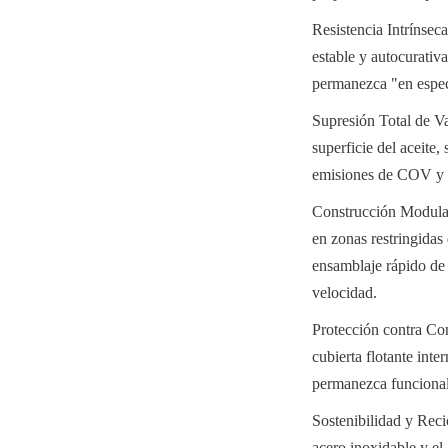
Resistencia Intrínsec
estable y autocurativa
permanezca "en especi
Supresión Total de Va
superficie del aceite,
emisiones de COV y p
Construcción Modular
en zonas restringidas 
ensamblaje rápido de 
velocidad.
Protección contra Co
cubierta flotante inte
permanezca funcional
Sostenibilidad y Reci
acero inoxidable y el 