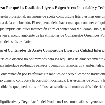
a: Por qué los Destilados Ligeros Exigen Acero Inoxidable y Tech
ergía profesional, un tanque de aceite combustible ligero es más que un
ncia de la combustión. El recipiente debe hacer más que contener el líqu
que impida cualquier interacción entre el contenedor y el combustible, m
tegen el medio ambiente de las emisiones de Compuestos Orgánicos Vol
le del estrés oxidativo.
on el Contenedor de Aceite Combustible Ligero de Calidad Inferio
eriales o diseños no optimizados para los requisitos de almacenamiento 
reza introduce profundos peligros operativos, financieros y ambientales:
ontaminación por Partículas: En tanques de acero al carbono tradicional
no disuelto conduce a la corrosión localizada. Las escamas de óxido y la
ible, lo que puede causar fallos catastróficos en motores diésel de riel 
ignificativa y Degradación del Producto: Los combustibles ligeros son v