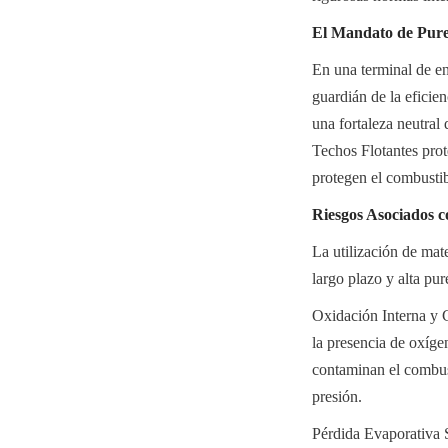
El Mandato de Purez
En una terminal de en
guardián de la eficie
una fortaleza neutral 
Techos Flotantes pro
protegen el combustib
Riesgos Asociados c
La utilización de mat
largo plazo y alta pu
Oxidación Interna y C
la presencia de oxíge
contaminan el combust
presión.
Pérdida Evaporativa S