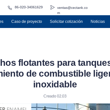
86-020-34061629
ventas@cectank.co
m
es
Caso de proyecto
Solicitar cotización
Noticias
hos flotantes para tanque
ento de combustible lige
inoxidable
Creado 02.03