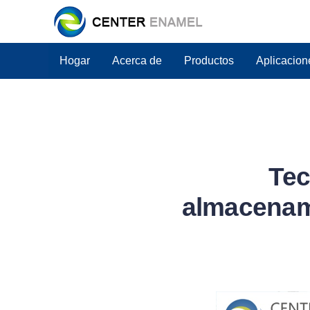
Hogar
Acerca de
Productos
Aplicacion
Tec
almacenami