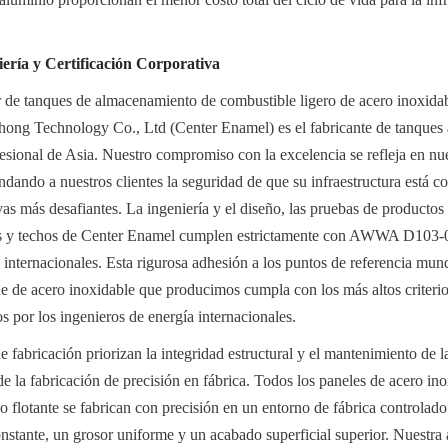
iería y Certificación Corporativa
 de tanques de almacenamiento de combustible ligero de acero inoxidab
ong Technology Co., Ltd (Center Enamel) es el fabricante de tanques a
sional de Asia. Nuestro compromiso con la excelencia se refleja en nues
indando a nuestros clientes la seguridad de que su infraestructura está co
as más desafiantes. La ingeniería y el diseño, las pruebas de productos y
ues y techos de Center Enamel cumplen estrictamente con AWWA D103
internacionales. Esta rigurosa adhesión a los puntos de referencia mund
e de acero inoxidable que producimos cumpla con los más altos criterio
s por los ingenieros de energía internacionales.
 fabricación priorizan la integridad estructural y el mantenimiento de la 
e la fabricación de precisión en fábrica. Todos los paneles de acero inox
 flotante se fabrican con precisión en un entorno de fábrica controlado.
onstante, un grosor uniforme y un acabado superficial superior. Nuestra 