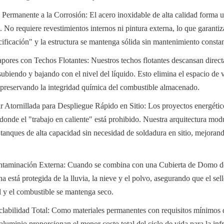
a Permanente a la Corrosión: El acero inoxidable de alta calidad forma u
. No requiere revestimientos internos ni pintura externa, lo que garantiz
ficación" y la estructura se mantenga sólida sin mantenimiento constan
pores con Techos Flotantes: Nuestros techos flotantes descansan direct
 subiendo y bajando con el nivel del líquido. Esto elimina el espacio de 
reservando la integridad química del combustible almacenado.
 Atornillada para Despliegue Rápido en Sitio: Los proyectos energétic
donde el "trabajo en caliente" está prohibido. Nuestra arquitectura modu
tanques de alta capacidad sin necesidad de soldadura en sitio, mejorando
ntaminación Externa: Cuando se combina con una Cubierta de Domo de
rna está protegida de la lluvia, la nieve y el polvo, asegurando que el sell
 y el combustible se mantenga seco.
clabilidad Total: Como materiales permanentes con requisitos mínimos d
aluminio proporcionan el menor costo total del ciclo de vida para la infr